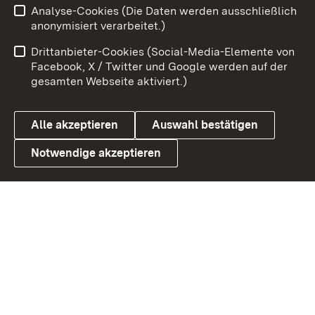
Analyse-Cookies (Die Daten werden ausschließlich
Zum 
anonymisiert verarbeitet.)
Impressum
Kontakt
Drittanbieter-Cookies (Social-Media-Elemente von
Benutzungshinweise
Barrierefreiheit
Facebook, X / Twitter und Google werden auf der
gesamten Webseite aktiviert.)
Datenschutz
Cookies
Alle akzeptieren
Auswahl bestätigen
Notwendige akzeptieren
Link zum Landesportal