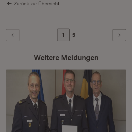
Zurück zur Übersicht
Zur Seite
1
Zur letzten Seite
5
Zurück
Weiter
Weitere Meldungen