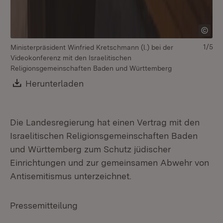
1/5
Ministerpräsident Winfried Kretschmann (l.) bei der
Mi
Videokonferenz mit den Israelitischen
Ve
Religionsgemeinschaften Baden und Württemberg
Download:
Herunterladen
(Öffnet in neuem Fenster)
Die Landesregierung hat einen Vertrag mit den
Israelitischen Religionsgemeinschaften Baden
und Württemberg zum Schutz jüdischer
Einrichtungen und zur gemeinsamen Abwehr von
Antisemitismus unterzeichnet.
Pressemitteilung