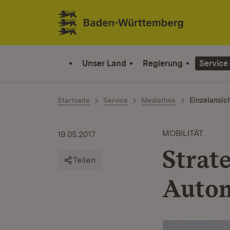
Zum Inhalt springen
Link zur Startseite
Unser Land
Regierung
Service
Startseite
Service
Mediathek
Einzelansic
MOBILITÄT
19.05.2017
Strat
Teilen
Autom