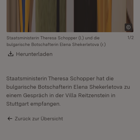
1/2
Staatsministerin Theresa Schopper (l.) und die
v.l
bulgarische Botschafterin Elena Shekerletova (r.)
St
Bo
Download:
Herunterladen
(Öffnet in neuem Fenster)
Dr.
Staatsministerin Theresa Schopper hat die
bulgarische Botschafterin Elena Shekerletova zu
einem Gespräch in der Villa Reitzenstein in
Stuttgart empfangen.
Zurück zur Übersicht