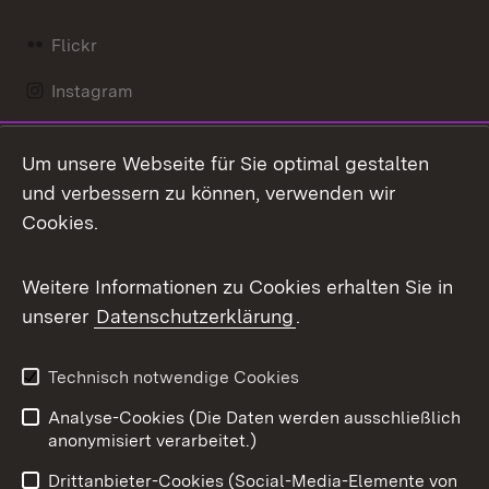
Flickr
Instagram
LinkedIn
Um unsere Webseite für Sie optimal gestalten
Mastodon
und verbessern zu können, verwenden wir
Cookies.
Messenger
Social Wall
Weitere Informationen zu Cookies erhalten Sie in
unserer
Datenschutzerklärung
.
X / Twitter
Youtube
Technisch notwendige Cookies
Analyse-Cookies (Die Daten werden ausschließlich
Zum 
anonymisiert verarbeitet.)
Impressum
Kontakt
Drittanbieter-Cookies (Social-Media-Elemente von