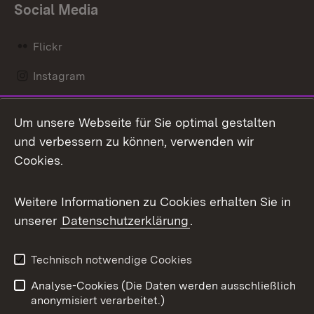
Social Media
Flickr
Instagram
LinkedIn
Um unsere Webseite für Sie optimal gestalten
Mastodon
und verbessern zu können, verwenden wir
Cookies.
Messenger
Social Wall
Weitere Informationen zu Cookies erhalten Sie in
unserer
Datenschutzerklärung
.
X / Twitter
Youtube
Technisch notwendige Cookies
Analyse-Cookies (Die Daten werden ausschließlich
Zum 
anonymisiert verarbeitet.)
Impressum
Kontakt