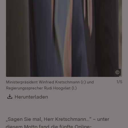
1/5
Ministerpräsident Winfried Kretschmann (r.) und
Mi
Regierungssprecher Rudi Hoogvliet (l.)
Re
Download:
Herunterladen
(Öffnet in neuem Fenster)
„Sagen Sie mal, Herr Kretschmann…“ – unter
diesem Motto fand die fünfte Online-