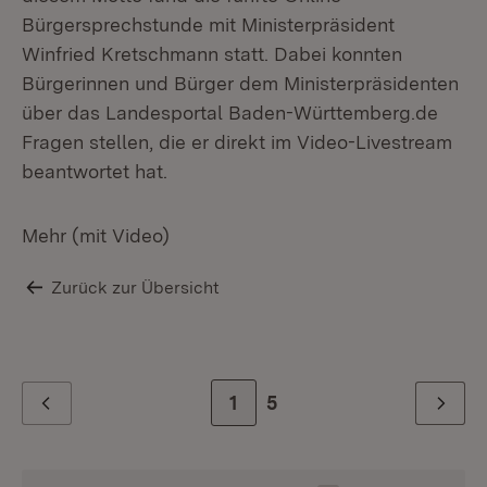
Bürgersprechstunde mit Ministerpräsident
Winfried Kretschmann statt. Dabei konnten
Bürgerinnen und Bürger dem Ministerpräsidenten
über das Landesportal Baden-Württemberg.de
Fragen stellen, die er direkt im Video-Livestream
beantwortet hat.
Mehr (mit Video)
Zurück zur Übersicht
Zur Seite
1
Zur letzten Seite
5
Zurück
Weiter