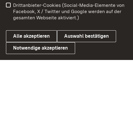
Drittanbieter-Cookies (Social-Media-Elemente von
Benutzungshinweise
Barrierefreiheit
Facebook, X / Twitter und Google werden auf der
gesamten Webseite aktiviert.)
Datenschutz
Cookies
Alle akzeptieren
Auswahl bestätigen
Notwendige akzeptieren
Link zum Landesportal