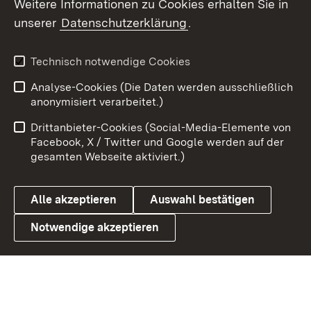
Weitere Informationen zu Cookies erhalten Sie in
unserer
Datenschutzerklärung
.
X / Twitter
Youtube
Technisch notwendige Cookies
Analyse-Cookies (Die Daten werden ausschließlich
Zum 
anonymisiert verarbeitet.)
Impressum
Kontakt
Drittanbieter-Cookies (Social-Media-Elemente von
Benutzungshinweise
Barrierefreiheit
Facebook, X / Twitter und Google werden auf der
gesamten Webseite aktiviert.)
Datenschutz
Cookies
Alle akzeptieren
Auswahl bestätigen
Notwendige akzeptieren
Link zum Landesportal