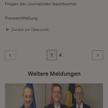
Fragen der Journalisten beantwortet.
Pressemitteilung
Zurück zur Übersicht
Zur Seite
1
Zur letzten Seite
4
Zurück
Weiter
Weitere Meldungen