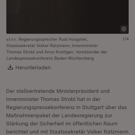
1/4
v.l.n.r.: Regierungssprecher Rudi Hoogvliet,
Staatssekretär Volker Ratzmann, Innenminister
Thomas Strobl und Anno Knüttgen, Vorsitzender der
Landespressekonferenz Baden-Württemberg
Download:
Herunterladen
(Öffnet in neuem Fenster)
Der stellvertretende Ministerpräsident und
Innenminister Thomas Strobl hat in der
Regierungspressekonferenz in Stuttgart über das
Maßnahmenpaket der Landesregierung zur
Stärkung der Sicherheit im öffentlichen Raum
berichtet und mit Staatssekretär Volker Ratzmann