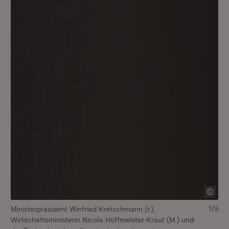
1/5
Ministerpräsident Winfried Kretschmann (r.),
Mi
Wirtschaftsministerin Nicole Hoffmeister-Kraut (M.) und
Wi