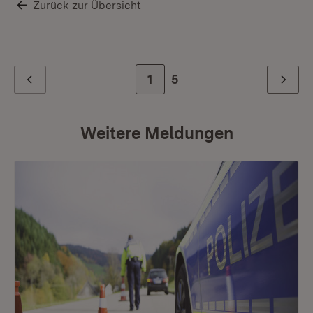
Zurück zur Übersicht
Zur Seite
1
Zur letzten Seite
5
Zurück
Weiter
Weitere Meldungen