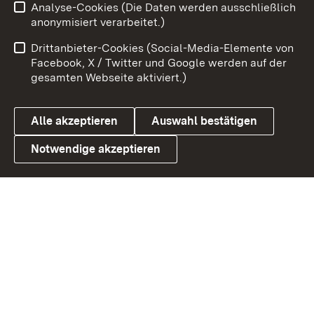
Analyse-Cookies (Die Daten werden ausschließlich
Zum 
anonymisiert verarbeitet.)
Impressum
Kontakt
Drittanbieter-Cookies (Social-Media-Elemente von
Benutzungshinweise
Barrierefreiheit
Facebook, X / Twitter und Google werden auf der
gesamten Webseite aktiviert.)
Datenschutz
Cookies
Alle akzeptieren
Auswahl bestätigen
Notwendige akzeptieren
Link zum Landesportal