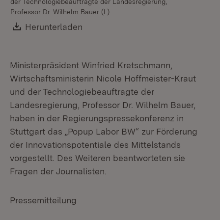
der Technologiebeauftragte der Landesregierung,
de
Professor Dr. Wilhelm Bauer (l.)
Pro
Download:
Herunterladen
(Öffnet in neuem Fenster)
Ministerpräsident Winfried Kretschmann,
Wirtschaftsministerin Nicole Hoffmeister-Kraut
und der Technologiebeauftragte der
Landesregierung, Professor Dr. Wilhelm Bauer,
haben in der Regierungspressekonferenz in
Stuttgart das „Popup Labor BW“ zur Förderung
der Innovationspotentiale des Mittelstands
vorgestellt. Des Weiteren beantworteten sie
Fragen der Journalisten.
Pressemitteilung