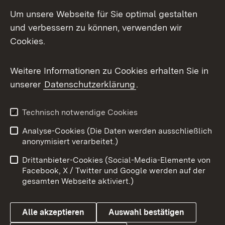
LinkedIn
Um unsere Webseite für Sie optimal gestalten
Mastodon
und verbessern zu können, verwenden wir
Cookies.
Messenger
Social Wall
Weitere Informationen zu Cookies erhalten Sie in
unserer
Datenschutzerklärung
.
X / Twitter
Youtube
Technisch notwendige Cookies
Analyse-Cookies (Die Daten werden ausschließlich
Zum 
anonymisiert verarbeitet.)
Impressum
Kontakt
Drittanbieter-Cookies (Social-Media-Elemente von
Benutzungshinweise
Barrierefreiheit
Facebook, X / Twitter und Google werden auf der
gesamten Webseite aktiviert.)
Datenschutz
Cookies
Alle akzeptieren
Auswahl bestätigen