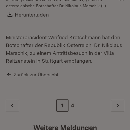
österreichische Botschafter Dr. Nikolaus Marschik (l.)
ös
Download:
Herunterladen
(Öffnet in neuem Fenster)
Ministerpräsident Winfried Kretschmann hat den
Botschafter der Republik Österreich, Dr. Nikolaus
Marschik, zu einem Antrittsbesuch in der Villa
Reitzenstein in Stuttgart empfangen.
Zurück zur Übersicht
Zur Seite
1
Zur letzten Seite
4
Zurück
Weiter
Weitere Meldungen