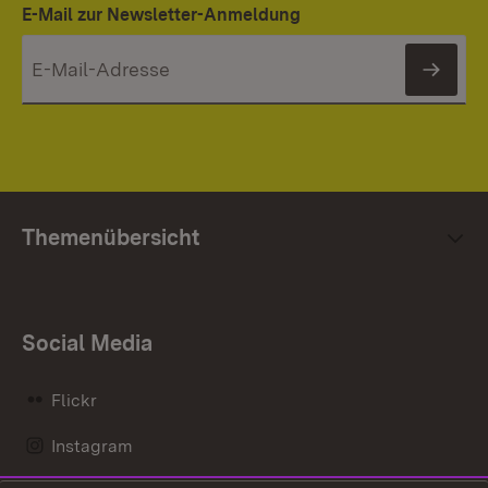
E-Mail zur Newsletter-Anmeldung
News
Themenübersicht
Social Media
Flickr
Instagram