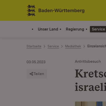
Zum Inhalt springen
Link zur Startseite
Unser Land
Regierung
Service
Startseite
Service
Mediathek
Einzelansic
Antrittsbesuch
03.05.2023
Krets
Teilen
israe