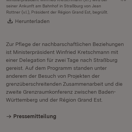
seiner Ankunft am Bahnhof in Straßburg von Jean
Be
Rottner (v.l.), Präsident der Région Grand Est, begrüßt.
Download:
Herunterladen
(Öffnet in neuem Fenster)
Zur Pflege der nachbarschaftlichen Beziehungen
ist Ministerpräsident Winfried Kretschmann mit
einer Delegation für zwei Tage nach Straßburg
gereist. Auf dem Programm standen unter
anderem der Besuch von Projekten der
grenzüberschreitenden Zusammenarbeit und die
zweite Grenzraumkonferenz zwischen Baden-
Württemberg und der Région Grand Est.
Pressemitteilung