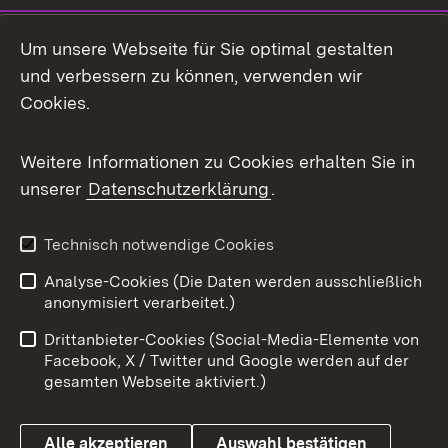
LinkedIn
Um unsere Webseite für Sie optimal gestalten
Mastodon
und verbessern zu können, verwenden wir
Cookies.
Messenger
Social Wall
Weitere Informationen zu Cookies erhalten Sie in
unserer
Datenschutzerklärung
.
X / Twitter
Youtube
Technisch notwendige Cookies
Analyse-Cookies (Die Daten werden ausschließlich
Zum 
anonymisiert verarbeitet.)
Impressum
Kontakt
Drittanbieter-Cookies (Social-Media-Elemente von
Benutzungshinweise
Barrierefreiheit
Facebook, X / Twitter und Google werden auf der
gesamten Webseite aktiviert.)
Datenschutz
Cookies
Alle akzeptieren
Auswahl bestätigen