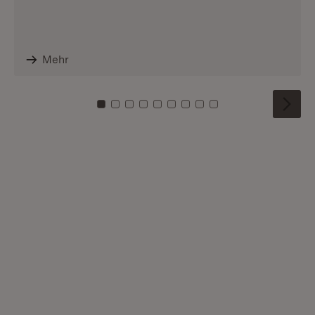
Mehr
Zu Kachel: 0
Zu Kachel: 1
Zu Kachel: 2
Zu Kachel: 3
Zu Kachel: 4
Zu Kachel: 5
Zu Kachel: 6
Zu Kachel: 7
Zu Kachel: 8