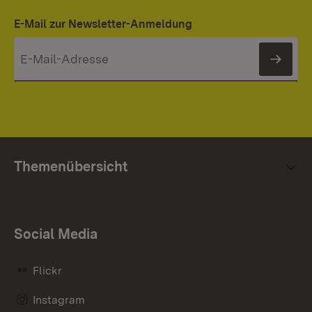
E-Mail zur Newsletter-Anmeldung
News
Themenübersicht
Social Media
Flickr
Instagram