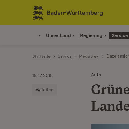
Zum Inhalt springen
Link zur Startseite
Unser Land
Regierung
Service
Startseite
Service
Mediathek
Einzelansic
Auto
18.12.2018
Grüne
Teilen
Lande