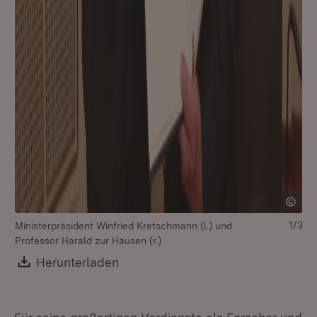
1/3
Ministerpräsident Winfried Kretschmann (l.) und
Professor Harald zur Hausen (r.)
Download:
Herunterladen
(Öffnet in neuem Fenster)