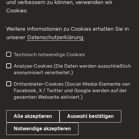
und verbessern zu können, verwenden wir
Cookies.
Messenger
Social Wall
Weitere Informationen zu Cookies erhalten Sie in
unserer
Datenschutzerklärung
.
X / Twitter
Youtube
Technisch notwendige Cookies
Analyse-Cookies (Die Daten werden ausschließlich
Zum 
anonymisiert verarbeitet.)
Impressum
Kontakt
Drittanbieter-Cookies (Social-Media-Elemente von
Benutzungshinweise
Barrierefreiheit
Facebook, X / Twitter und Google werden auf der
gesamten Webseite aktiviert.)
Datenschutz
Cookies
Alle akzeptieren
Auswahl bestätigen
Notwendige akzeptieren
Link zum Landesportal