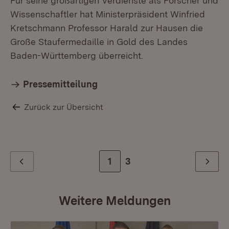
Für seine großartigen Verdienste als Forscher und
Wissenschaftler hat Ministerpräsident Winfried
Kretschmann Professor Harald zur Hausen die
Große Staufermedaille in Gold des Landes
Baden-Württemberg überreicht.
Pressemitteilung
Zurück zur Übersicht
Zur Seite
1
Zur letzten Seite
3
Zurück
Weiter
Weitere Meldungen