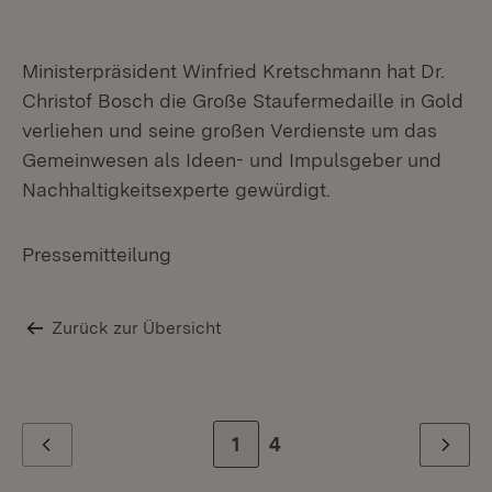
Ministerpräsident Winfried Kretschmann hat Dr.
Christof Bosch die Große Staufermedaille in Gold
verliehen und seine großen Verdienste um das
Gemeinwesen als Ideen- und Impulsgeber und
Nachhaltigkeitsexperte gewürdigt.
Pressemitteilung
Zurück zur Übersicht
Zur Seite
1
Zur letzten Seite
4
Zurück
Weiter