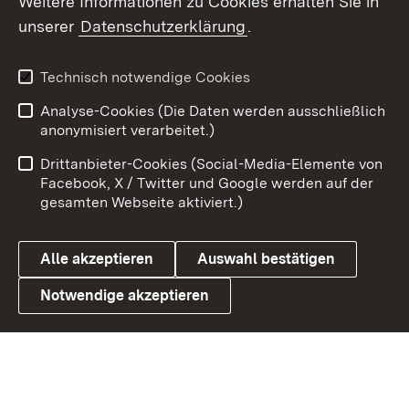
Weitere Informationen zu Cookies erhalten Sie in
unserer
Datenschutzerklärung
.
X / Twitter
Youtube
Technisch notwendige Cookies
Analyse-Cookies (Die Daten werden ausschließlich
Zum 
anonymisiert verarbeitet.)
Impressum
Kontakt
Drittanbieter-Cookies (Social-Media-Elemente von
Benutzungshinweise
Barrierefreiheit
Facebook, X / Twitter und Google werden auf der
gesamten Webseite aktiviert.)
Datenschutz
Cookies
Alle akzeptieren
Auswahl bestätigen
Notwendige akzeptieren
Link zum Landesportal