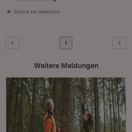
Zurück zur Übersicht
Zur letzten Seite
1
Zurück
Weiter
Weitere Meldungen