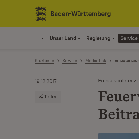
Zum Inhalt springen
Link zur Startseite
Unser Land
Regierung
Service
Startseite
Service
Mediathek
Einzelansic
Pressekonferenz
19.12.2017
Feuer
Teilen
Beitra