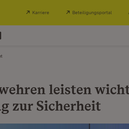
Extern:
Karriere
(Öffnet in neuem Fenster)
Extern:
Beteiligungsportal
(Öffnet
ht
wehren leisten wich
g zur Sicherheit