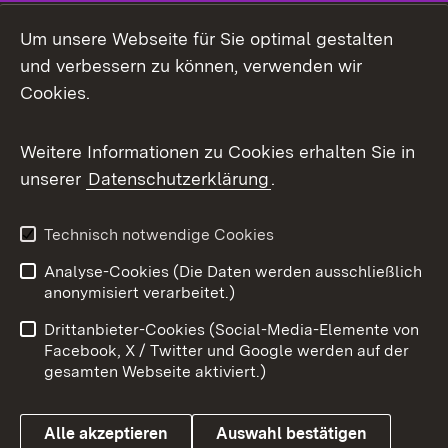
LinkedIn
Um unsere Webseite für Sie optimal gestalten
Mastodon
und verbessern zu können, verwenden wir
Cookies.
Messenger
Social Wall
Weitere Informationen zu Cookies erhalten Sie in
unserer
Datenschutzerklärung
.
X / Twitter
Youtube
Technisch notwendige Cookies
Analyse-Cookies (Die Daten werden ausschließlich
Zum 
anonymisiert verarbeitet.)
Impressum
Kontakt
Drittanbieter-Cookies (Social-Media-Elemente von
Benutzungshinweise
Barrierefreiheit
Facebook, X / Twitter und Google werden auf der
gesamten Webseite aktiviert.)
Datenschutz
Cookies
Alle akzeptieren
Auswahl bestätigen