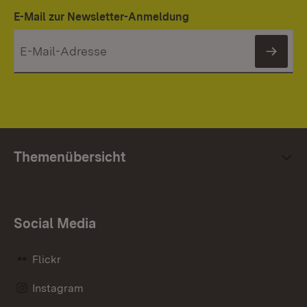
E-Mail zur Newsletter-Anmeldung
News
Themenübersicht
Social Media
Flickr
Instagram