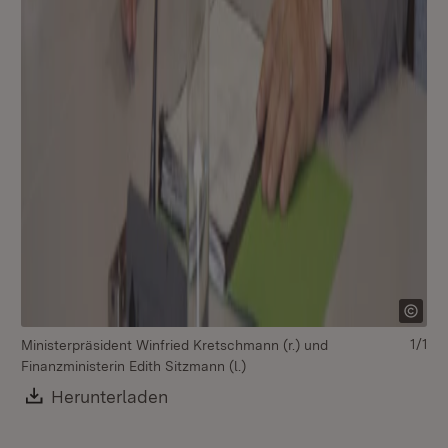
1/1
Ministerpräsident Winfried Kretschmann (r.) und
Finanzministerin Edith Sitzmann (l.)
Download:
Herunterladen
(Öffnet in neuem Fenster)