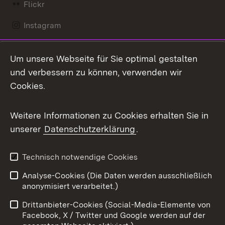
Flickr
Instagram
LinkedIn
Um unsere Webseite für Sie optimal gestalten
Mastodon
und verbessern zu können, verwenden wir
Cookies.
Messenger
Social Wall
Weitere Informationen zu Cookies erhalten Sie in
unserer
Datenschutzerklärung
.
X / Twitter
Youtube
Technisch notwendige Cookies
Analyse-Cookies (Die Daten werden ausschließlich
Zum 
anonymisiert verarbeitet.)
Impressum
Kontakt
Drittanbieter-Cookies (Social-Media-Elemente von
Benutzungshinweise
Barrierefreiheit
Facebook, X / Twitter und Google werden auf der