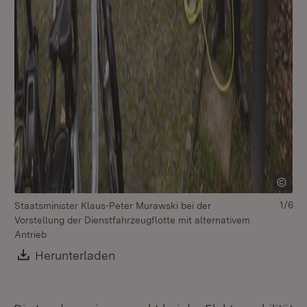
1/6
Staatsminister Klaus-Peter Murawski bei der
St
Vorstellung der Dienstfahrzeugflotte mit alternativem
Vo
Antrieb
An
Download:
Herunterladen
(Öffnet in neuem Fenster)