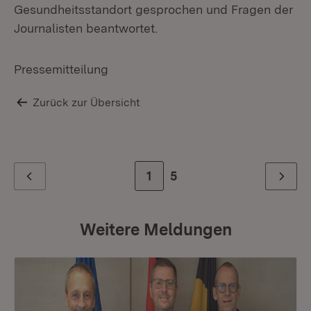
Gesundheitsstandort gesprochen und Fragen der
Journalisten beantwortet.
Pressemitteilung
Zurück zur Übersicht
Zur Seite
1
Zur letzten Seite
5
Zurück
Weiter
Weitere Meldungen