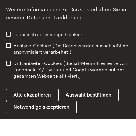
Social Wall
Weitere Informationen zu Cookies erhalten Sie in
unserer
Datenschutzerklärung
.
X / Twitter
Youtube
Technisch notwendige Cookies
Analyse-Cookies (Die Daten werden ausschließlich
Zum 
anonymisiert verarbeitet.)
Impressum
Kontakt
Drittanbieter-Cookies (Social-Media-Elemente von
Benutzungshinweise
Barrierefreiheit
Facebook, X / Twitter und Google werden auf der
gesamten Webseite aktiviert.)
Datenschutz
Cookies
Alle akzeptieren
Auswahl bestätigen
Notwendige akzeptieren
Link zum Landesportal