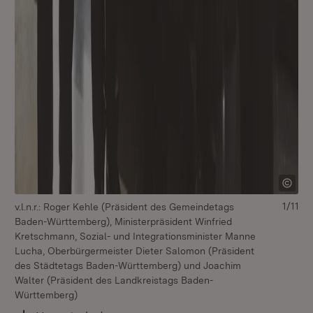
1/11
v.l.n.r.: Roger Kehle (Präsident des Gemeindetags
Mi
Baden-Württemberg), Ministerpräsident Winfried
Un
Kretschmann, Sozial- und Integrationsminister Manne
Lucha, Oberbürgermeister Dieter Salomon (Präsident
des Städtetags Baden-Württemberg) und Joachim
Walter (Präsident des Landkreistags Baden-
Württemberg)