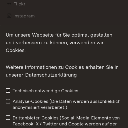
Flickr
Instagram
LinkedIn
Um unsere Webseite für Sie optimal gestalten
Mastodon
und verbessern zu können, verwenden wir
Cookies.
Messenger
Social Wall
Weitere Informationen zu Cookies erhalten Sie in
unserer
Datenschutzerklärung
.
X / Twitter
Youtube
Technisch notwendige Cookies
Analyse-Cookies (Die Daten werden ausschließlich
Zum 
anonymisiert verarbeitet.)
Impressum
Kontakt
Drittanbieter-Cookies (Social-Media-Elemente von
Benutzungshinweise
Barrierefreiheit
Facebook, X / Twitter und Google werden auf der