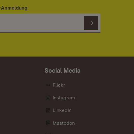
er-Anmeldung
Newsletter 
Social Media
Flickr
Instagram
LinkedIn
Mastodon