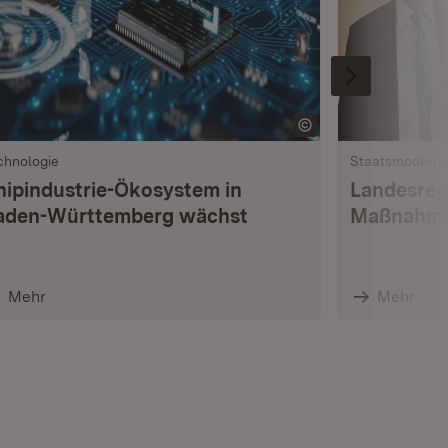
chnologie
Staatsmoderni
hipindustrie-Ökosystem in
Landesreg
aden-Württemberg wächst
Maßnahme
Mehr
Mehr