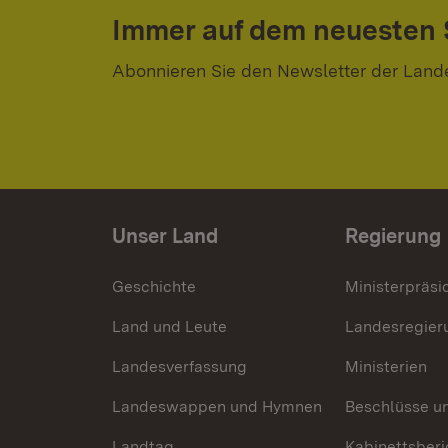
Immer auf dem neuesten
Abonnieren Sie den Newsletter der Land
Unser Land
Regierung
Geschichte
Ministerpräsi
Land und Leute
Landesregier
Landesverfassung
Ministerien
Landeswappen und Hymnen
Beschlüsse u
Landtag
Kabinettsberi