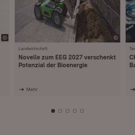
Landwirtschaft
Te
Novelle zum EEG 2027 verschenkt
C
Potenzial der Bioenergie
B
Mehr
Zu Kachel: 0
Zu Kachel: 3
Zu Kachel: 6
Zu Kachel: 9
Zu Kachel: 12