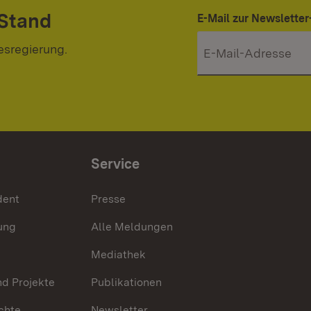
 Stand
E-Mail zur Newslett
esregierung.
Service
dent
Presse
ung
Alle Meldungen
Mediathek
nd Projekte
Publikationen
chte
Newsletter