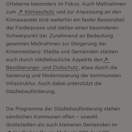
Ortskerne besonders im Fokus. Auch Maßnahmen
Extern:
(Öffnet in neuem Fenster)
zum
Klimaschutz
und zur Anpassung an den
Klimawandel sind weiterhin ein fester Bestandteil
der Förderpraxis und stellen einen besonderen
Schwerpunkt dar. Zunehmend an Bedeutung
gewinnen Maßnahmen zur Steigerung der
Krisenresilienz: Städte und Gemeinden stärken
Extern:
auch durch städtebauliche Aspekte den
(Öffnet in neuem Fens
Bevölkerungs- und Zivilschutz
, etwa durch die
Sanierung und Modernisierung der kommunalen
Infrastruktur. Auch dabei unterstützt die
Städtebauförderung.
Die Programme der Städtebauförderung stehen
sämtlichen Kommunen offen – sowohl
Großstädten als auch kleineren Gemeinden im
Extern:
(Öffnet in neuem Fenster)