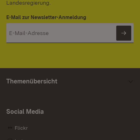
Landesregierung.
E-Mail zur Newsletter-Anmeldung
News
Themenübersicht
Social Media
Flickr