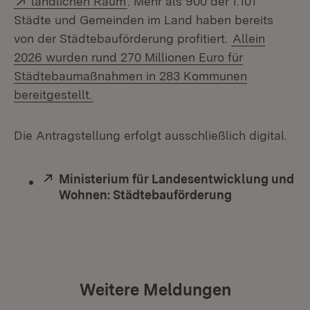
ländlichen Raum
. Mehr als 900 der 1.101
Städte und Gemeinden im Land haben bereits
von der Städtebauförderung profitiert.
Allein
2026 wurden rund 270 Millionen Euro für
Städtebaumaßnahmen in 283 Kommunen
bereitgestellt.
Die Antragstellung erfolgt ausschließlich digital.
Extern:
Ministerium für Landesentwicklung und
Wohnen: Städtebauförderung
(Öffnet in ne
Weitere Meldungen