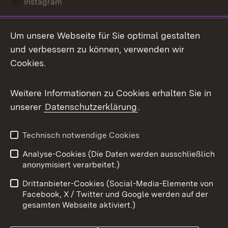
Instagram
LinkedIn
Um unsere Webseite für Sie optimal gestalten
Mastodon
und verbessern zu können, verwenden wir
Cookies.
Messenger
Social Wall
Weitere Informationen zu Cookies erhalten Sie in
unserer
Datenschutzerklärung
.
X / Twitter
Youtube
Technisch notwendige Cookies
Analyse-Cookies (Die Daten werden ausschließlich
Zum 
anonymisiert verarbeitet.)
Impressum
Kontakt
Drittanbieter-Cookies (Social-Media-Elemente von
Benutzungshinweise
Barrierefreiheit
Facebook, X / Twitter und Google werden auf der
gesamten Webseite aktiviert.)
Datenschutz
Cookies