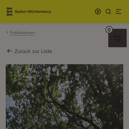
Zum Inhalt springen
Link zur Startseite
0
Warenko
Publikationen
Zurück zur Liste