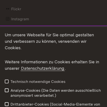
Flickr
Instagram
LinkedIn
Um unsere Webseite für Sie optimal gestalten
Mastodon
und verbessern zu können, verwenden wir
Cookies.
Messenger
Social Wall
Weitere Informationen zu Cookies erhalten Sie in
unserer
Datenschutzerklärung
.
X / Twitter
Youtube
Technisch notwendige Cookies
Analyse-Cookies (Die Daten werden ausschließlich
Zum 
anonymisiert verarbeitet.)
Impressum
Kontakt
Drittanbieter-Cookies (Social-Media-Elemente von