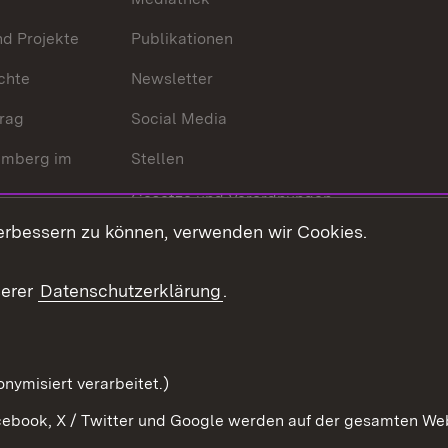
nd Projekte
Publikationen
chte
Newsletter
trag
Social Media
emberg im
Stellen
Gesetze und Verordnungen
 der Welt
erbessern zu können, verwenden wir Cookies.
Gesetzblatt
Ansprechpartner
serer
Datenschutzerklärung
.
Kontaktformular
Serviceportal
nymisiert verarbeitet.)
ebook, X / Twitter und Google werden auf der gesamten Webs