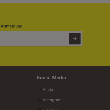
er-Anmeldung
Newsletter 
Social Media
Flickr
Instagram