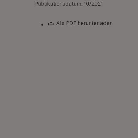
Publikationsdatum: 10/2021
Download:
Als PDF herunterladen
(Öffnet i