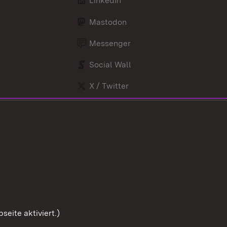
LinkedIn
Mastodon
Messenger
Social Wall
X / Twitter
Youtube
eite aktiviert.)
Zum Sei