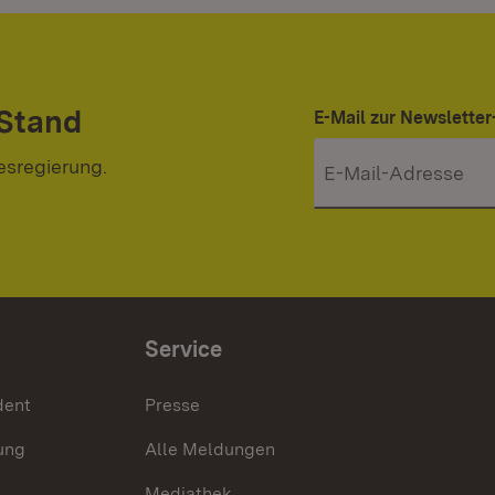
 Stand
E-Mail zur Newslett
esregierung.
Service
dent
Presse
ung
Alle Meldungen
Mediathek