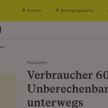
Extern:
Karriere
(Öffnet in neuem Fenster)
Extern:
Beteiligungsportal
(Öffnet
ion
Publikation
Verbraucher 6
Unberechenbar
unterwegs