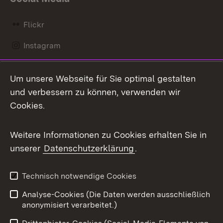
Flickr
Instagram
LinkedIn
Um unsere Webseite für Sie optimal gestalten
Mastodon
und verbessern zu können, verwenden wir
Cookies.
Messenger
Social Wall
Weitere Informationen zu Cookies erhalten Sie in
unserer
Datenschutzerklärung
.
X / Twitter
Youtube
Technisch notwendige Cookies
Analyse-Cookies (Die Daten werden ausschließlich
Zum 
anonymisiert verarbeitet.)
Impressum
Kontakt