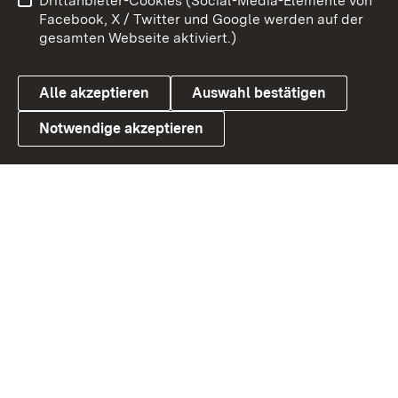
Drittanbieter-Cookies (Social-Media-Elemente von
Benutzungshinweise
Barrierefreiheit
Facebook, X / Twitter und Google werden auf der
gesamten Webseite aktiviert.)
Datenschutz
Cookies
Alle akzeptieren
Auswahl bestätigen
Notwendige akzeptieren
Link zum Landesportal