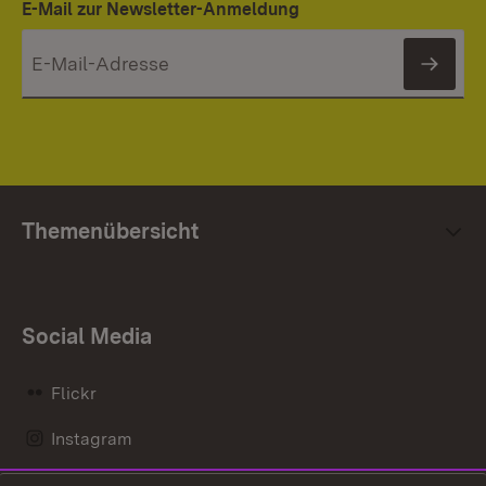
E-Mail zur Newsletter-Anmeldung
News
Themenübersicht
Social Media
Flickr
Instagram
LinkedIn