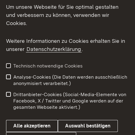
Um unsere Webseite für Sie optimal gestalten
Mastodon
und verbessern zu können, verwenden wir
Cookies.
Messenger
Social Wall
Weitere Informationen zu Cookies erhalten Sie in
unserer
Datenschutzerklärung
.
X / Twitter
Youtube
Technisch notwendige Cookies
Analyse-Cookies (Die Daten werden ausschließlich
Zum 
anonymisiert verarbeitet.)
Impressum
Kontakt
Drittanbieter-Cookies (Social-Media-Elemente von
Benutzungshinweise
Barrierefreiheit
Facebook, X / Twitter und Google werden auf der
gesamten Webseite aktiviert.)
Datenschutz
Cookies
Alle akzeptieren
Auswahl bestätigen