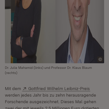
Dr. Julia Mahamid (links) und Professor Dr. Klaus Blaum
(rechts)
Extern:
(Öffnet i
Mit dem
Gottfried Wilhelm Leibniz-Preis
werden jedes Jahr bis zu zehn herausragende
Forschende ausgezeichnet. Dieses Mal gehen
zwei der mit jeweils 2,5 Millionen Euro dotierten