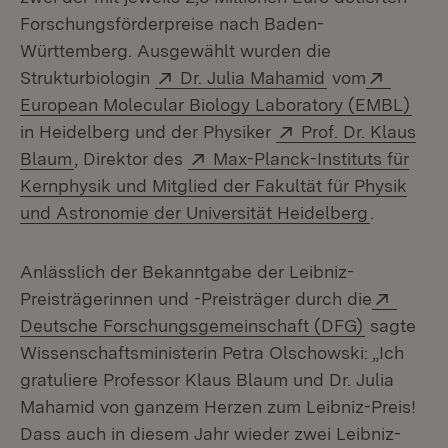
Forschungsförderpreise nach Baden-
Württemberg. Ausgewählt wurden die
Extern:
(Öffnet in neu
Extern:
Strukturbiologin
Dr. Julia Mahamid
vom
(Öff
European Molecular Biology Laboratory (EMBL)
Extern:
in Heidelberg und der Physiker
Prof. Dr. Klaus
(Öffnet in neuem Fenster)
Extern:
Blaum
, Direktor des
Max-Planck-Instituts für
Kernphysik und Mitglied der Fakultät für Physik
(Öffnet i
und Astronomie der Universität Heidelberg
.
Anlässlich der Bekanntgabe der Leibniz-
Extern
Preisträgerinnen und -Preisträger durch die
(Öffnet in
Deutsche Forschungsgemeinschaft (DFG)
sagte
Wissenschaftsministerin Petra Olschowski: „Ich
gratuliere Professor Klaus Blaum und Dr. Julia
Mahamid von ganzem Herzen zum Leibniz-Preis!
Dass auch in diesem Jahr wieder zwei Leibniz-