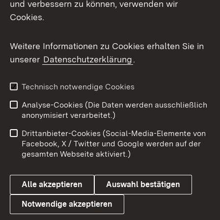
und verbessern zu können, verwenden wir
Cookies.
Messenger
Social Wall
Weitere Informationen zu Cookies erhalten Sie in
unserer
Datenschutzerklärung
.
X / Twitter
Youtube
Technisch notwendige Cookies
Analyse-Cookies (Die Daten werden ausschließlich
Zum 
anonymisiert verarbeitet.)
Impressum
Kontakt
Drittanbieter-Cookies (Social-Media-Elemente von
Benutzungshinweise
Barrierefreiheit
Facebook, X / Twitter und Google werden auf der
gesamten Webseite aktiviert.)
Datenschutz
Cookies
Alle akzeptieren
Auswahl bestätigen
Notwendige akzeptieren
Link zum Landesportal