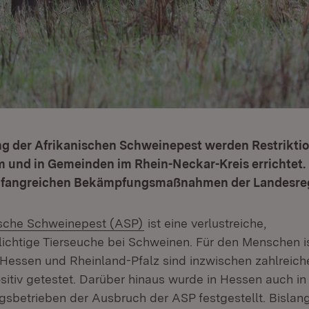
 der Afrikanischen Schweinepest werden Restriktio
 und in Gemeinden im Rhein-Neckar-Kreis errichtet.
umfangreichen Bekämpfungsmaßnahmen der Landesre
(Öffnet in neuem Fenster)
ische Schweinepest (ASP)
ist eine verlustreiche,
chtige Tierseuche bei Schweinen. Für den Menschen is
n Hessen und Rheinland-Pfalz sind inzwischen zahlreic
sitiv getestet. Darüber hinaus wurde in Hessen auch in
sbetrieben der Ausbruch der ASP festgestellt. Bislang