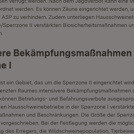
en verfügt werden. Nach dem Jagdverbot kann eine ve
dnet werden. Es können Zäune eingerichtet werden, u
 ASP zu verhindern. Zudem unterliegen Hausschweinebe
e/Sperrzone II verstärkten Biosicherheitsmaßnahmen u
n.
vere Bekämpfungsmaßnahmen 
e I
ist ein Gebiet, das um die Sperrzone II eingerichtet wir
grenzten Raumes intensivere Bekämpfungsmaßnahmen d
 können Betretungs- und Befahrungsverbote ausgespr
en Hausschweinebetriebe in der Sperrzone I verstärkt
aßnahmen und Beschränkungen. Die Größe der Sperrzon
t vorgeschrieben. Bei der Festlegung werden die mögli
ng des Erregers, die Wildschweinepopulation, Tierbew