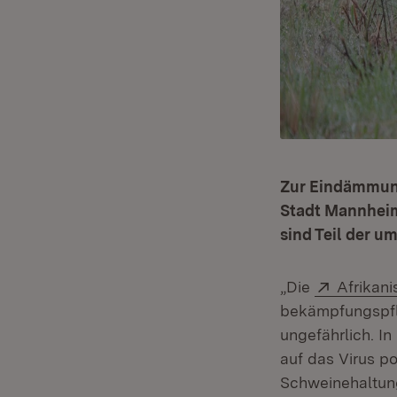
Zur Eindämmung
Stadt Mannheim
sind Teil der 
Extern:
„Die
Afrikan
bekämpfungspfli
ungefährlich. I
auf das Virus po
Schweinehaltung