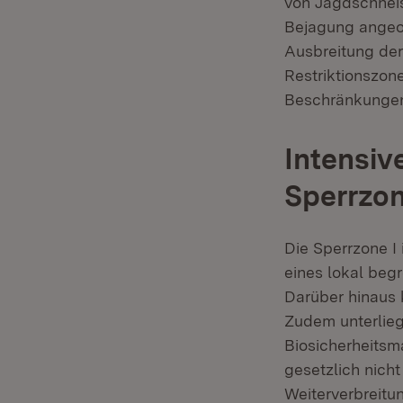
von Jagdschneis
Bejagung angeor
Ausbreitung der
Restriktionszon
Beschränkunge
Intensi
Sperrzon
Die Sperrzone I 
eines lokal be
Darüber hinaus
Zudem unterlieg
Biosicherheitsm
gesetzlich nich
Weiterverbreitu