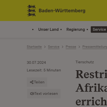
Zum Inhalt springen
Link zur Startseite
Unser Land
Regierung
Service
Startseite
Service
Presse
Pressemitteilu
Tierschutz
30.07.2024
Restr
Lesezeit: 5 Minuten
Teilen
Afrik
Text vorlesen
errich