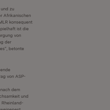
 und zu
 Afrikanischen
s MLR konsequent
ielhaft ist die
sorgung von
ng der
s“, betonte
hende
trag von ASP-
r nach dem
achsamkeit und
 Rheinland-
hweinepest