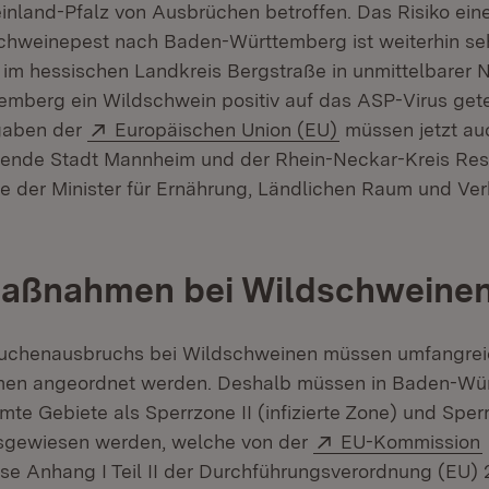
nland-Pfalz von Ausbrüchen betroffen. Das Risiko eine
chweinepest nach Baden-Württemberg ist weiterhin se
 im hessischen Landkreis Bergstraße in unmittelbarer 
mberg ein Wildschwein positiv auf das ASP-Virus get
Extern:
(Öffnet in neuem
rgaben der
Europäischen Union (EU)
müssen jetzt au
ende Stadt Mannheim und der Rhein-Neckar-Kreis Rest
gte der Minister für Ernährung, Ländlichen Raum und Ve
aßnahmen bei Wildschweine
Seuchenausbruchs bei Wildschweinen müssen umfangre
n angeordnet werden. Deshalb müssen in Baden-Wü
te Gebiete als Sperrzone II (infizierte Zone) und Sper
Extern:
usgewiesen werden, welche von der
EU-Kommission
se Anhang I Teil II der Durchführungsverordnung (EU)