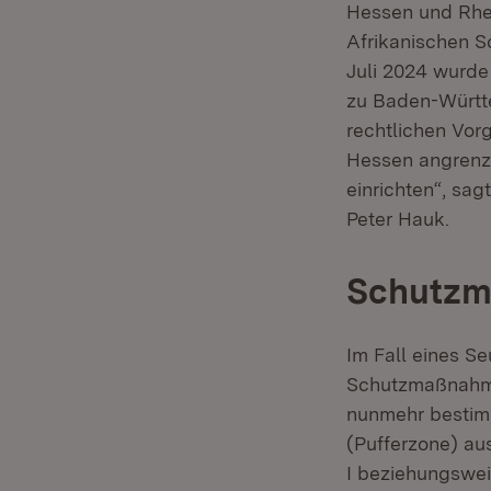
Hessen und Rhei
Afrikanischen S
Juli 2024 wurde
zu Baden-Württe
rechtlichen Vo
Hessen angrenz
einrichten“, sa
Peter Hauk.
Schutzm
Im Fall eines 
Schutzmaßnahme
nunmehr bestimm
(Pufferzone) a
I beziehungswei