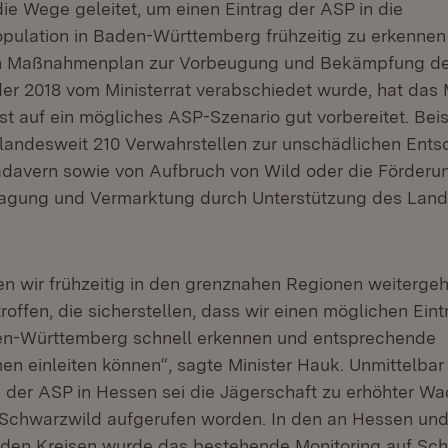
e Wege geleitet, um einen Eintrag der ASP in die
ulation in Baden-Württemberg frühzeitig zu erkennen
en Maßnahmenplan zur Vorbeugung und Bekämpfung der
er 2018 vom Ministerrat verabschiedet wurde, hat da
t auf ein mögliches ASP-Szenario gut vorbereitet. Beisp
 landesweit 210 Verwahrstellen zur unschädlichen Ent
davern sowie von Aufbruch von Wild oder die Förderu
agung und Vermarktung durch Unterstützung des Lande
en wir frühzeitig in den grenznahen Regionen weiterge
ffen, die sicherstellen, dass wir einen möglichen Ein
en-Württemberg schnell erkennen und entsprechende
 einleiten können“, sagte Minister Hauk. Unmittelba
n der ASP in Hessen sei die Jägerschaft zu erhöhter W
Schwarzwild aufgerufen worden. In den an Hessen und
nden Kreisen wurde das bestehende Monitoring auf Sc