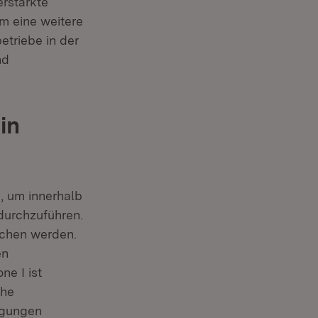
rstärkte
m eine weitere
triebe in der
nd
in
d, um innerhalb
urchzuführen.
ochen werden.
en
e I ist
che
egungen