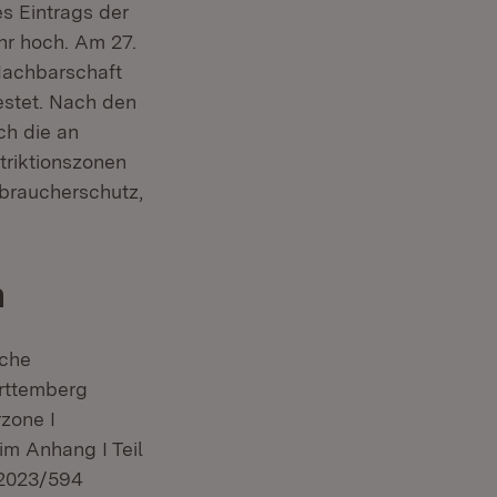
s Eintrags der
hr hoch. Am 27.
Nachbarschaft
estet. Nach den
 Fenster)
ch die an
riktionszonen
rbraucherschutz,
n
iche
rttemberg
rzone I
(Öffnet in neuem Fenster)
im Anhang I Teil
 2023/594