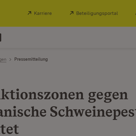
Extern:
Karriere
(Öffnet in neuem Fenster)
Extern:
Beteiligungsportal
(Öffnet
ngen
Pressemitteilung
iktionszonen gegen
anische Schweinepes
tet