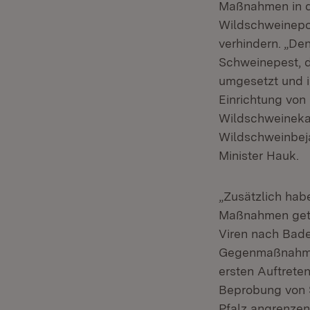
Maßnahmen in di
Wildschweinepop
verhindern. „D
Schweinepest, d
umgesetzt und is
Einrichtung von
Wildschweineka
Wildschweinbej
Minister Hauk.
„Zusätzlich hab
Maßnahmen getro
Viren nach Bad
Gegenmaßnahmen
ersten Auftrete
Beprobung von 
Pfalz angrenze