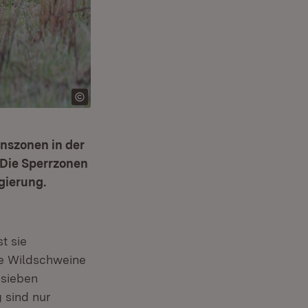
nszonen in der
 Die Sperrzonen
gierung.
t sie
he Wildschweine
 sieben
 sind nur