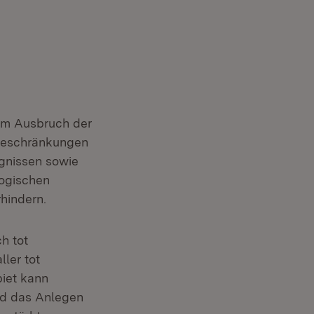
nem Ausbruch der
n Beschränkungen
gnissen sowie
ogischen
hindern.
h tot
ler tot
iet kann
nd das Anlegen