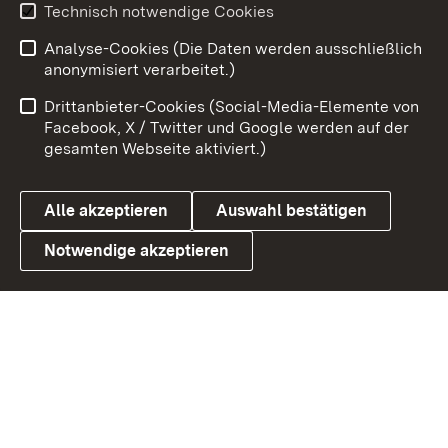
Youtube
Technisch notwendige Cookies
Analyse-Cookies (Die Daten werden ausschließlich
Zum 
anonymisiert verarbeitet.)
Impressum
Kontakt
Drittanbieter-Cookies (Social-Media-Elemente von
Benutzungshinweise
Barrierefreiheit
Facebook, X / Twitter und Google werden auf der
gesamten Webseite aktiviert.)
Datenschutz
Cookies
Alle akzeptieren
Auswahl bestätigen
Notwendige akzeptieren
Link zum Landesportal