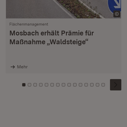
Flächenmanagement
Mosbach erhält Prämie für
Maßnahme „Waldsteige“
Mehr
Zu Kachel: 0
Zu Kachel: 1
Zu Kachel: 2
Zu Kachel: 3
Zu Kachel: 4
Zu Kachel: 5
Zu Kachel: 6
Zu Kachel: 7
Zu Kachel: 8
Zu Kachel: 9
Zu Kachel: 10
Zu Kachel: 11
Zu Kachel: 12
Zu Kachel: 1
Zu Kachel