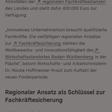
Extern:
(Öf
Aktivitäten der
regionalen Fachkräfteallianzen
des Landes und stellt dafür 400.000 Euro zur
Verfügung.
„Innovatives Unternehmertum braucht qualifizierte
Fachkräfte. Die vielfältigen regionalen Ansätze
Extern:
(Öffnet in neuem Fenster
zur
Fachkräftesicherung
stärken die
Exter
Wettbewerbs- und Innovationsfähigkeit des
(Öffnet 
Wirtschaftsstandortes Baden-Württemberg
in der
Fläche“, betont Wirtschafts- und Arbeitsministerin
Dr. Nicole Hoffmeister-Kraut zum Auftakt der
neuen Förderperiode.
Regionaler Ansatz als Schlüssel zur
Fachkräftesicherung