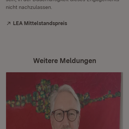
nicht nachzulassen.
Extern:
LEA Mittelstandspreis
(Öffnet in neuem Fenster
Weitere Meldungen