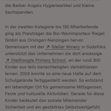
die Barber Angels Hygieneartikel und kleine
Sachspenden.
In der zweiten Kategorie bis 150 Mitarbeitende
ging als Preisträger die Bio-Weinimporteur Riegel
GmbH aus Orsingen-Nenzingen hervor.
Extern:
(Öffnet in neu
Gemeinsam mit der
Stellar Winery
in Südafrika
unterstützt das Unternehmen die dort ansässige
Extern:
(Öffnet in neuem Fens
Steilhoogte Primary School
, an der rund 300
Kinder aus teils benachteiligten Verhältnissen
lernen. 2024 konnte so eine neue Halle auf dem
Schulgelände fertiggestellt werden. So entstand
ein lebendiger Ort für gemeinsame Mittagessen,
Feste und kulturelle Aktivitäten. Gerade für diese
Kinder bedeutet das soziale Miteinander
Sicherheit und ein gestärktes Selbstwertgefühl.