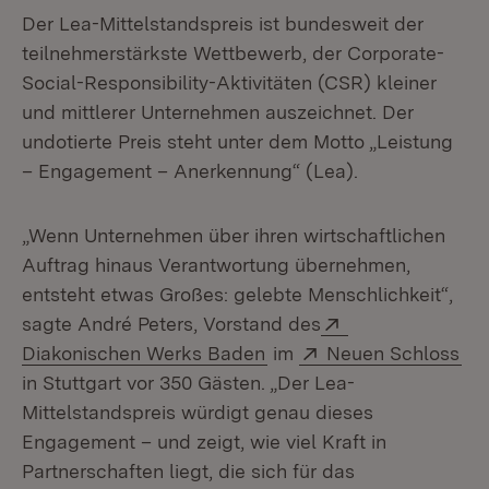
Der Lea-Mittelstandspreis ist bundesweit der
teilnehmerstärkste Wettbewerb, der Corporate-
Social-Responsibility-Aktivitäten (CSR) kleiner
und mittlerer Unternehmen auszeichnet. Der
undotierte Preis steht unter dem Motto „Leistung
– Engagement – Anerkennung“ (Lea).
„Wenn Unternehmen über ihren wirtschaftlichen
Auftrag hinaus Verantwortung übernehmen,
entsteht etwas Großes: gelebte Menschlichkeit“,
Extern:
sagte André Peters, Vorstand des
(Öffnet in neuem Fenster
Extern:
(Öf
Diakonischen Werks Baden
im
Neuen Schloss
in Stuttgart vor 350 Gästen. „Der Lea-
Mittelstandspreis würdigt genau dieses
Engagement – und zeigt, wie viel Kraft in
Partnerschaften liegt, die sich für das