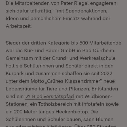
Die Mitarbeitenden von Peter Riegel engagieren
sich dafür tatkräftig – mit Spendenaktionen,
Ideen und persönlichem Einsatz während der
Arbeitszeit.
Sieger der dritten Kategorie bis 500 Mitarbeitende
war die Kur- und Bäder GmbH in Bad Dürrheim.
Gemeinsam mit der Grund- und Werkrealschule
holt sie Schülerinnen und Schüler direkt in den
Kurpark und zusammen schaffen sie seit 2022
unter dem Motto „Grünes Klassenzimmer“ neue
Lebensräume für Tiere und Pflanzen. Entstanden
Extern:
(Öffnet in neuem Fenst
sind ein
Biodiversitätspfad
mit Wildbienen-
Stationen, ein Totholzbereich mit Infotafeln sowie
ein 200 Meter langes Heckenbiotop. Die
Schülerinnen und Schüler bauen, säen Blumen
aus oder reinigen Nistkästen. Über 250 Stunden