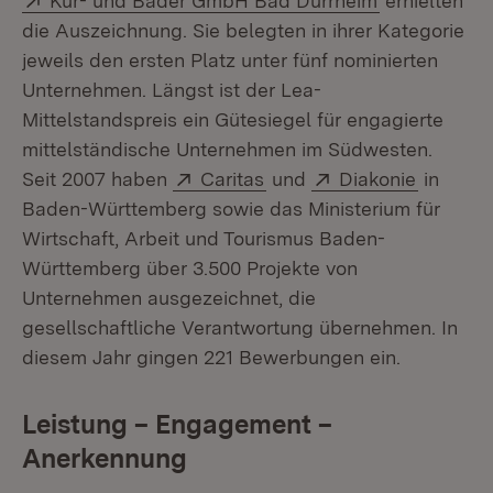
Kur- und Bäder GmbH Bad Dürrheim
erhielten
die Auszeichnung. Sie belegten in ihrer Kategorie
jeweils den ersten Platz unter fünf nominierten
Unternehmen. Längst ist der Lea-
Mittelstandspreis ein Gütesiegel für engagierte
mittelständische Unternehmen im Südwesten.
Extern:
(Öffnet in neuem Fenster
Extern:
(Öffnet 
Seit 2007 haben
Caritas
und
Diakonie
in
Baden-Württemberg sowie das Ministerium für
Wirtschaft, Arbeit und Tourismus Baden-
Württemberg über 3.500 Projekte von
Unternehmen ausgezeichnet, die
gesellschaftliche Verantwortung übernehmen. In
diesem Jahr gingen 221 Bewerbungen ein.
Leistung – Engagement –
Anerkennung