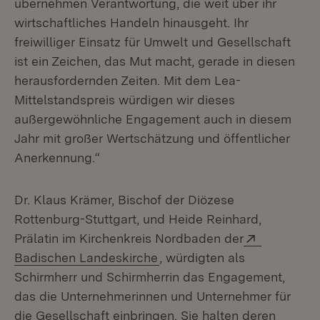
übernehmen Verantwortung, die weit über ihr
wirtschaftliches Handeln hinausgeht. Ihr
freiwilliger Einsatz für Umwelt und Gesellschaft
ist ein Zeichen, das Mut macht, gerade in diesen
herausfordernden Zeiten. Mit dem Lea-
Mittelstandspreis würdigen wir dieses
außergewöhnliche Engagement auch in diesem
Jahr mit großer Wertschätzung und öffentlicher
Anerkennung.“
Dr. Klaus Krämer, Bischof der Diözese
Rottenburg-Stuttgart, und Heide Reinhard,
Extern:
Prälatin im Kirchenkreis Nordbaden der
(Öffnet in neuem Fenster)
Badischen Landeskirche
, würdigten als
Schirmherr und Schirmherrin das Engagement,
das die Unternehmerinnen und Unternehmer für
die Gesellschaft einbringen. Sie halten deren