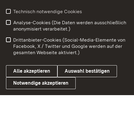
Youtube
Technisch notwendige Cookies
Analyse-Cookies (Die Daten werden ausschließlich
Zum 
anonymisiert verarbeitet.)
Impressum
Kontakt
Drittanbieter-Cookies (Social-Media-Elemente von
Benutzungshinweise
Barrierefreiheit
Facebook, X / Twitter und Google werden auf der
gesamten Webseite aktiviert.)
Datenschutz
Cookies
Alle akzeptieren
Auswahl bestätigen
Notwendige akzeptieren
Link zum Landesportal