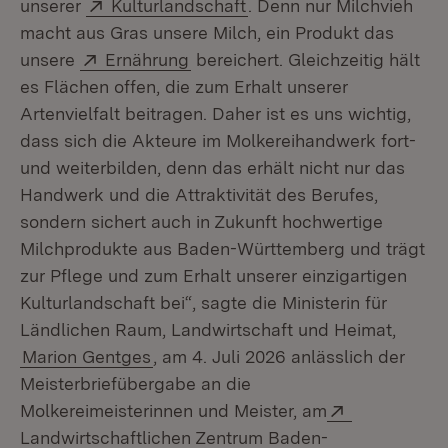
Extern:
(Öffnet in neuem Fenster
unserer
Kulturlandschaft
. Denn nur Milchvieh
macht aus Gras unsere Milch, ein Produkt das
Extern:
(Öffnet in neuem Fenster)
unsere
Ernährung
bereichert. Gleichzeitig hält
es Flächen offen, die zum Erhalt unserer
Artenvielfalt beitragen. Daher ist es uns wichtig,
dass sich die Akteure im Molkereihandwerk fort-
und weiterbilden, denn das erhält nicht nur das
Handwerk und die Attraktivität des Berufes,
sondern sichert auch in Zukunft hochwertige
Milchprodukte aus Baden-Württemberg und trägt
zur Pflege und zum Erhalt unserer einzigartigen
Kulturlandschaft bei“, sagte die Ministerin für
Ländlichen Raum, Landwirtschaft und Heimat,
Marion Gentges
, am 4. Juli 2026 anlässlich der
Meisterbriefübergabe an die
Extern:
Molkereimeisterinnen und Meister, am
Landwirtschaftlichen Zentrum Baden-