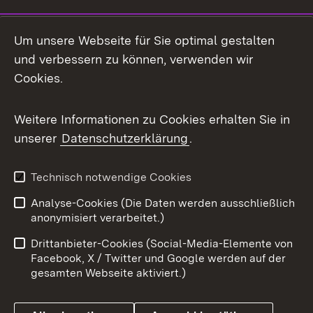
LinkedIn
Um unsere Webseite für Sie optimal gestalten
Mastodon
und verbessern zu können, verwenden wir
Cookies.
Messenger
Social Wall
Weitere Informationen zu Cookies erhalten Sie in
unserer
Datenschutzerklärung
.
X / Twitter
Youtube
Technisch notwendige Cookies
Analyse-Cookies (Die Daten werden ausschließlich
Zum 
anonymisiert verarbeitet.)
Impressum
Kontakt
Drittanbieter-Cookies (Social-Media-Elemente von
Benutzungshinweise
Barrierefreiheit
Facebook, X / Twitter und Google werden auf der
gesamten Webseite aktiviert.)
Datenschutz
Cookies