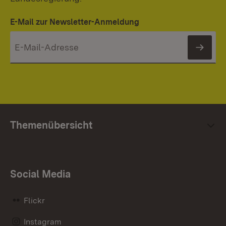
E-Mail zur Newsletter-Anmeldung
News
Themenübersicht
Social Media
Flickr
Instagram