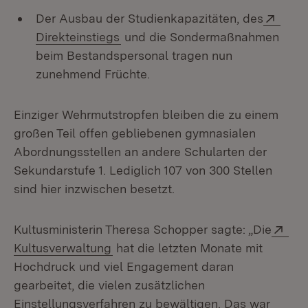
Exte
Der Ausbau der Studienkapazitäten, des
(Öffnet in neuem Fenster)
Direkteinstiegs
und die Sondermaßnahmen
beim Bestandspersonal tragen nun
zunehmend Früchte.
Einziger Wehrmutstropfen bleiben die zu einem
großen Teil offen gebliebenen gymnasialen
Abordnungsstellen an andere Schularten der
Sekundarstufe 1. Lediglich 107 von 300 Stellen
sind hier inzwischen besetzt.
Ext
Kultusministerin Theresa Schopper sagte: „Die
(Öffnet in neuem Fenster)
Kultusverwaltung
hat die letzten Monate mit
Hochdruck und viel Engagement daran
gearbeitet, die vielen zusätzlichen
Einstellungsverfahren zu bewältigen. Das war