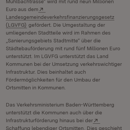
Mühlbachtrasse“ wird mit rund neun Millionen
Extern:
Euro aus dem
Landesgemeindeverkehrsfinanzierungsgesetz
(Öffnet in neuem Fenster)
(LGVFG)
gefördert. Die Umgestaltung der
umliegenden Stadtteile wird im Rahmen des
„Sanierungsgebiets Stadtmitte“ über die
Städtebauförderung mit rund fünf Millionen Euro
unterstützt. Im LGVFG unterstützt das Land
Kommunen bei der Umsetzung verkehrswichtiger
Infrastruktur. Dies beinhaltet auch
Fördermöglichkeiten für den Umbau der
Ortsmitten in Kommunen.
Das Verkehrsministerium Baden-Württemberg
unterstützt die Kommunen auch über die
Extern:
Infrastrukturförderung hinaus bei der
(Öffnet in neuem Fe
Schaffung lebendiger Ortsmitten
. Dies geschieht