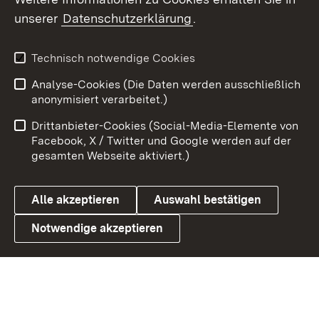
unserer
Datenschutzerklärung
.
X / Twitter
Youtube
Technisch notwendige Cookies
Analyse-Cookies (Die Daten werden ausschließlich
Zum 
anonymisiert verarbeitet.)
Impressum
Kontakt
Drittanbieter-Cookies (Social-Media-Elemente von
Benutzungshinweise
Barrierefreiheit
Facebook, X / Twitter und Google werden auf der
gesamten Webseite aktiviert.)
Datenschutz
Cookies
Alle akzeptieren
Auswahl bestätigen
Notwendige akzeptieren
Link zum Landesportal