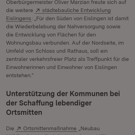
Oberbürgermeister Oliver Marzian freute sich auf
Extern:
die weitere
städtebauliche Entwicklung
(Öffnet in neuem Fenster)
Eislingens
: „Für den Süden von Eislingen ist damit
die Wiederbelebung der Nahversorgung sowie
die Entwicklung von Flächen für den
Wohnungsbau verbunden. Auf der Nordseite, im
Umfeld von Schloss und Rathaus, soll ein
zentraler verkehrsfreier Platz als Treffpunkt für die
Einwohnerinnen und Einwohner von Eislingen
entstehen.“
Unterstützung der Kommunen bei
der Schaffung lebendiger
Ortsmitten
Extern:
(Öffnet in neuem Fenste
Die
Ortsmittenmaßnahme
„Neubau