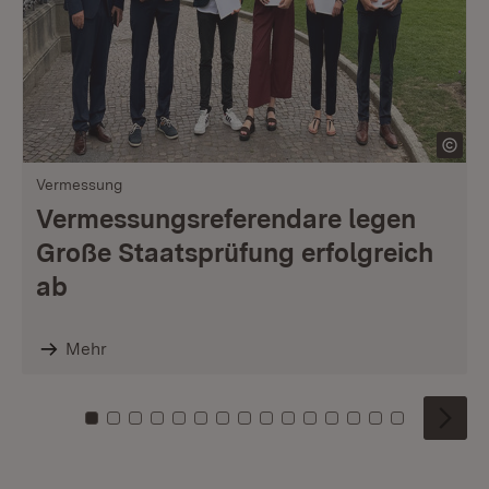
Vermessung
Vermessungsreferendare legen
Große Staatsprüfung erfolgreich
ab
Mehr
Zu Kachel: 0
Zu Kachel: 1
Zu Kachel: 2
Zu Kachel: 3
Zu Kachel: 4
Zu Kachel: 5
Zu Kachel: 6
Zu Kachel: 7
Zu Kachel: 8
Zu Kachel: 9
Zu Kachel: 10
Zu Kachel: 11
Zu Kachel: 12
Zu Kachel: 1
Zu Kachel