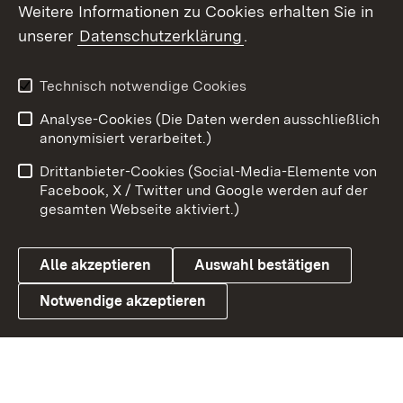
Social Wall
Weitere Informationen zu Cookies erhalten Sie in
unserer
Datenschutzerklärung
.
X / Twitter
Youtube
Technisch notwendige Cookies
Analyse-Cookies (Die Daten werden ausschließlich
Zum 
anonymisiert verarbeitet.)
Impressum
Kontakt
Drittanbieter-Cookies (Social-Media-Elemente von
Benutzungshinweise
Barrierefreiheit
Facebook, X / Twitter und Google werden auf der
gesamten Webseite aktiviert.)
Datenschutz
Cookies
Alle akzeptieren
Auswahl bestätigen
Notwendige akzeptieren
Link zum Landesportal