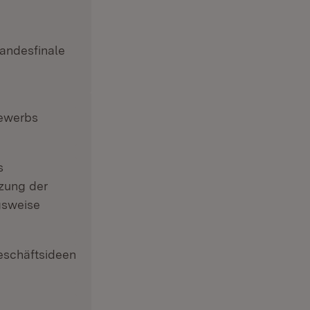
Landesfinale
bewerbs
s
tzung der
ngsweise
eschäftsideen