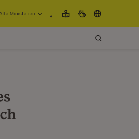
 in neuem Fenster)
Alle Ministerien
es
tch