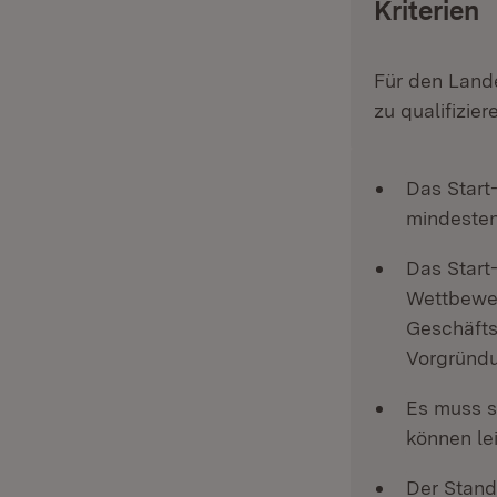
Kriterien
Für den Lande
zu qualifizier
Das Start
mindestens
Das Start
Wettbewer
Geschäfts
Vorgründu
Es muss s
können le
Der Stand