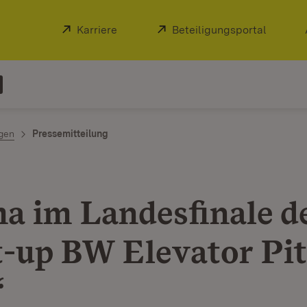
Extern:
Karriere
(Öffnet in neuem Fenster)
Extern:
Beteiligungsportal
(Öffnet
ngen
Pressemitteilung
a im Landesfinale d
t-up BW Elevator Pi
“