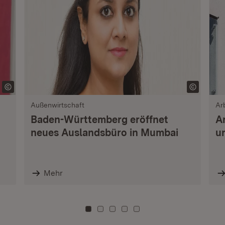
Außenwirtschaft
Ar
Baden-Württemberg eröffnet
A
neues Auslandsbüro in Mumbai
u
Mehr
Zu Kachel: 0
Zu Kachel: 3
Zu Kachel: 6
Zu Kachel: 9
Zu Kachel: 12