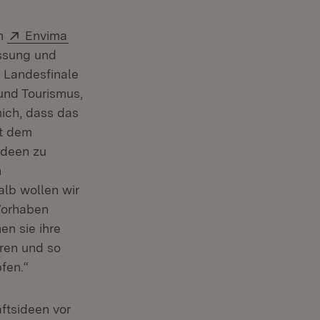
Extern:
(Öffnet in neuem Fenster)
am
Envima
assung und
s Landesfinale
 und Tourismus,
mich, dass das
it dem
ideen zu
n
alb wollen wir
Vorhaben
en sie ihre
eren und so
fen.“
ftsideen vor