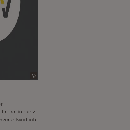
s
en
finden in ganz
nverantwortlich