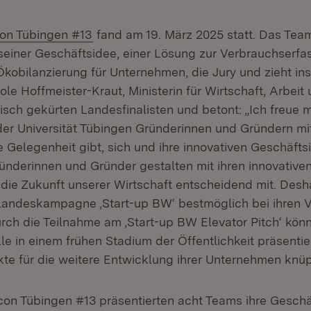
(Öffnet in neuem Fenster)
con Tübingen #13
fand am 19. März 2025 statt. Das Te
seiner Geschäftsidee, einer Lösung zur Verbrauchserf
kobilanzierung für Unternehmen, die Jury und zieht in
cole Hoffmeister-Kraut, Ministerin für Wirtschaft, Arbeit
risch gekürten Landesfinalisten und betont: „Ich freue 
der Universität Tübingen Gründerinnen und Gründern m
e Gelegenheit gibt, sich und ihre innovativen Geschäfts
ründerinnen und Gründer gestalten mit ihren innovative
die Zukunft unserer Wirtschaft entscheidend mit. Desh
 Landeskampagne ‚Start-up BW‘ bestmöglich bei ihren 
rch die Teilnahme am ‚Start-up BW Elevator Pitch‘ könn
e in einem frühen Stadium der Öffentlichkeit präsenti
kte für die weitere Entwicklung ihrer Unternehmen knüp
:con Tübingen #13 präsentierten acht Teams ihre Geschä