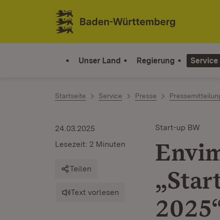
Zum Inhalt springen
Link zur Startseite
Unser Land
Regierung
Service
Startseite
Service
Presse
Pressemitteilu
Start-up BW
24.03.2025
Envim
Lesezeit: 2 Minuten
Teilen
„Star
Text vorlesen
2025