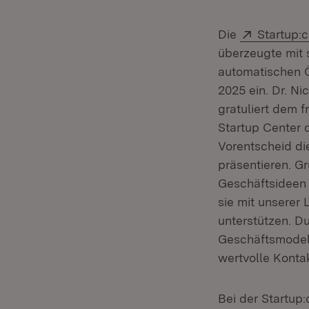
Extern:
Die
Startup:
überzeugte mit 
automatischen Ö
2025 ein. Dr. Ni
gratuliert dem f
Startup Center 
Vorentscheid di
präsentieren. G
Geschäftsideen 
sie mit unserer
unterstützen. Du
Geschäftsmodell
wertvolle Konta
Bei der Startup