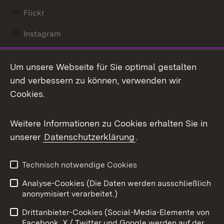
Flickr
Instagram
LinkedIn
Um unsere Webseite für Sie optimal gestalten
Mastodon
und verbessern zu können, verwenden wir
Cookies.
Messenger
Social Wall
Weitere Informationen zu Cookies erhalten Sie in
unserer
Datenschutzerklärung
.
X / Twitter
Youtube
Technisch notwendige Cookies
Analyse-Cookies (Die Daten werden ausschließlich
Zum 
anonymisiert verarbeitet.)
Impressum
Kontakt
Drittanbieter-Cookies (Social-Media-Elemente von
Benutzungshinweise
Barrierefreiheit
Facebook, X / Twitter und Google werden auf der