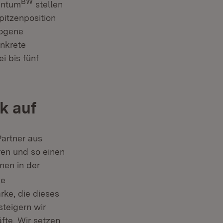
BW
antum
stellen
pitzenposition
zogene
onkrete
i bis fünf
k auf
Partner aus
ren und so einen
nen in der
ie
rke, die dieses
steigern wir
fte. Wir setzen