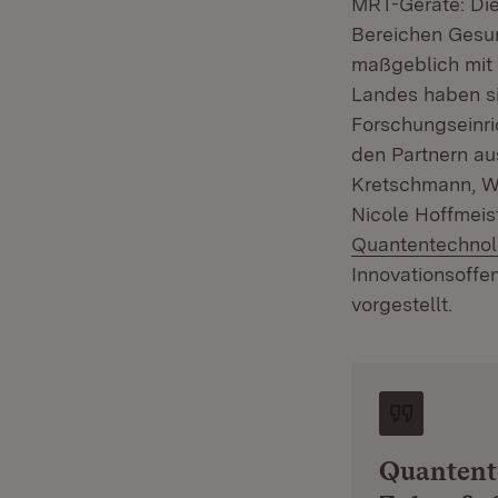
MRT-Geräte: Die
Bereichen Gesun
maßgeblich mit 
Landes haben si
Forschungseinr
den Partnern au
Kretschmann, Wi
Nicole Hoffmeist
Quantentechnolo
Innovationsoffe
vorgestellt.
Quantente