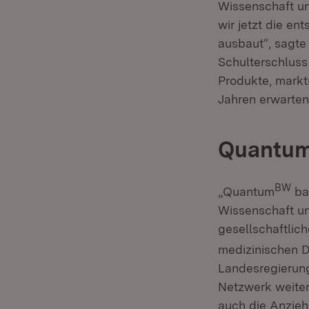
Wissenschaft un
wir jetzt die e
ausbaut“, sagte
Schulterschluss 
Produkte, markt
Jahren erwarten
Quantu
BW
„Quantum
bas
Wissenschaft und
gesellschaftlic
medizinischen 
Landesregierung
Netzwerk weiter 
auch die Anzieh