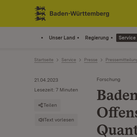
Zum Inhalt springen
Link zur Startseite
Unser Land
Regierung
Service
Startseite
Service
Presse
Pressemitteilu
Forschung
21.04.2023
Baden
Lesezeit: 7 Minuten
Teilen
Offens
Text vorlesen
Quant