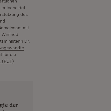
aftlichen
 entscheidet
erstützung des
und
ffnet in neuem Fenster)
 Gemeinsam mit
 Winfried
sministerin Dr.
 Angewandte
em Fenster)
l für die
(Öffnet in neuem Fenster)
s (PDF)
gie der