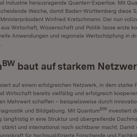
d Industrie herausragende Quanten-Expertise. Mit Qu
ntscheidende Weiche, damit Baden-Württemberg diese S
 Ministerpräsident Winfried Kretschmann. Der nun voll
aus Wirtschaft, Wissenschaft und Politik lasse erste k
reife Anwendungen und regionale Wertschöpfung in dre
.
BW
m
baut auf starkem Netzwer
iert auf einem erfolgreichen Netzwerk, in dem starke 
 Wirtschaft bereits vielfältig und erfolgreich kooperie
hen Mehrwert schaffen – beispielsweise durch Innovatio
BW
Diagnostik und Bildgebung. Mit Quantum
investiert d
 langfristig in eine Struktur und übergreifende Dachma
stärkt und international noch sichtbarer macht. Damit 
ungskraft für hochqualifizierte Forschende und Fachkrä