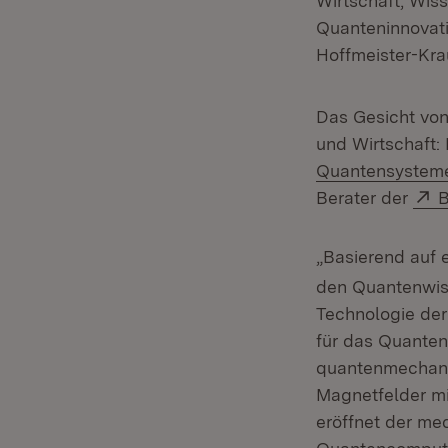
Wirtschaft, Wis
Quanteninnovati
Hoffmeister-Kra
Das Gesicht vo
und Wirtschaft:
Quantensysteme 
E
Berater der
B
„Basierend auf e
den Quantenwis
Technologie der
für das Quanten
quantenmechani
Magnetfelder mi
eröffnet der me