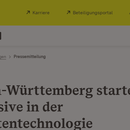
Extern:
Karriere
(Öffnet in neuem Fenster)
Extern:
Beteiligungsportal
(Öffnet
ngen
Pressemitteilung
-Württemberg start
ive in der
entechnologie