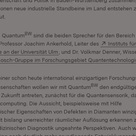
senschaft und Politik in Baden-Württemberg zusammen
onen neue industrielle Standbeine im Land entstehen z
ut.
BW
n Quantum
sind die beiden Sprecher für den Bereich
Extern:
 Professor Joachim Ankerhold, Leiter des
Instituts f
(Öffnet in neuem Fenster)
an der Universität Ulm
, und Dr. Volkmar Denner, Wiss
xtern:
osch-Gruppe im Forschungsgebiet Quantentechnologi
iner schon heute international einzigartigen Forschung
BW
senschaften wollen wir mit Quantum
den endgültige
 Zukunft antreten, zunächst für die Quantensensorik, 
computing. Die Aussicht, beispielsweise mit Hilfe
scher Eigenschaften von Defekten in Diamanten winzi
t bislang unerreichter räumlicher Auflösung erkennen 
dizinischen Diagnostik ungeahnte Perspektiven. Auch 