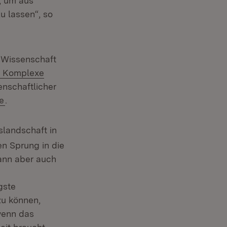
, um aus
u lassen“, so
 Wissenschaft
ür Komplexe
enschaftlicher
(Öffnet in neuem Fenster)
e
.
slandschaft in
n Sprung in die
dann aber auch
gste
zu können,
wenn das