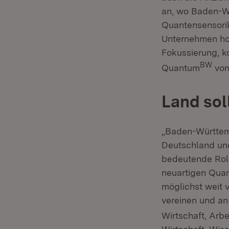
an, wo Baden-Wü
Quantensensorik
Unternehmen hoc
Fokussierung, ko
BW
Quantum
von
Land sol
„Baden-Württemb
Deutschland un
bedeutende Roll
neuartigen Qua
möglichst weit v
vereinen und an 
Wirtschaft, Arb