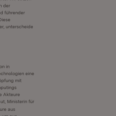
n der
nd führender
Diese
er, unterscheide
on in
chnologien eine
öpfung mit
putings
le Akteure
t, Ministerin für
ure aus