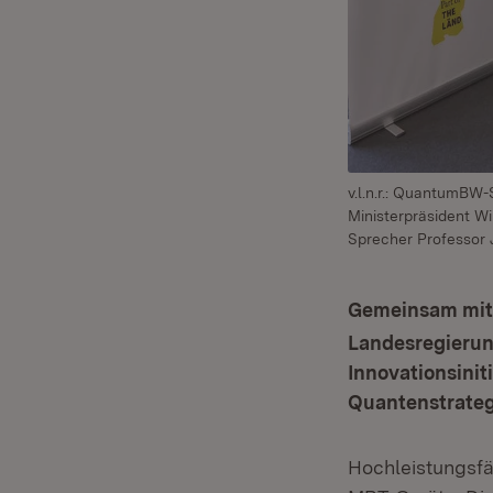
v.l.n.r.: QuantumBW
Ministerpräsident W
Sprecher Professor
Gemeinsam mit 
Landesregierun
Innovationsinit
Quantenstrateg
Hochleistungsfä