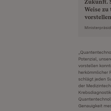
Zukunft. 
Weise zu 
vorstelle
Ministerpräsi
„Quantentechnol
Potenzial, unser
vorstellen konn
herkömmlicher P
schlägt jeden S
der Medizintech
Krebsdiagnostik
Quantentechnolo
Genauigkeit mes