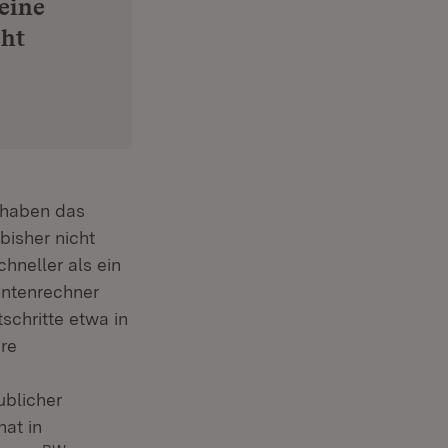
 eine
cht
 haben das
bisher nicht
hneller als ein
antenrechner
chritte etwa in
ere
ublicher
at in