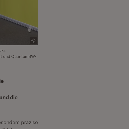
ki,
raut und QuantumBW-
ie
und die
esonders präzise