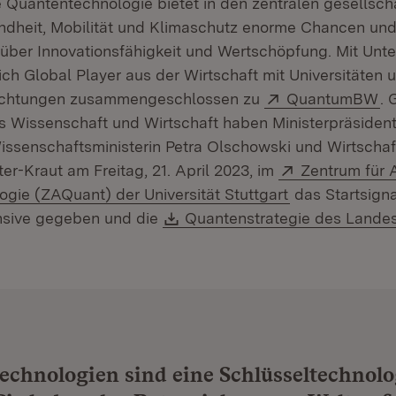
 Quantentechnologie bietet in den zentralen gesellsch
dheit, Mobilität und Klimaschutz enorme Chancen und
über Innovationsfähigkeit und Wertschöpfung. Mit Unt
ch Global Player aus der Wirtschaft mit Universitäten 
Extern:
(Ö
ichtungen zusammengeschlossen zu
QuantumBW
.
s Wissenschaft und Wirtschaft haben Ministerpräsident
ssenschaftsministerin Petra Olschowski und Wirtschaft
Extern:
er-Kraut am Freitag, 21. April 2023, im
Zentrum für
(Öffnet in neu
gie (ZAQuant) der Universität Stuttgart
das Startsigna
Download:
nsive gegeben und die
Quantenstrategie des Lande
chnologien sind eine Schlüsseltechnolo