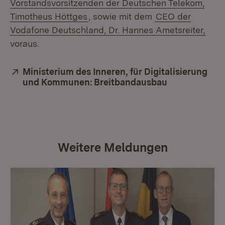
Vorstandsvorsitzenden der Deutschen Telekom,
Timotheus Höttges
, sowie mit dem
CEO der
Vodafone Deutschland, Dr. Hannes Ametsreiter,
voraus.
Extern:
Ministerium des Inneren, für Digitalisierung
und Kommunen: Breitbandausbau
(Öffnet in ne
Weitere Meldungen