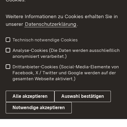
Messenger
Social Wall
Weitere Informationen zu Cookies erhalten Sie in
unserer
Datenschutzerklärung
.
X / Twitter
Youtube
Technisch notwendige Cookies
Analyse-Cookies (Die Daten werden ausschließlich
Zum 
anonymisiert verarbeitet.)
Impressum
Kontakt
Drittanbieter-Cookies (Social-Media-Elemente von
Benutzungshinweise
Barrierefreiheit
Facebook, X / Twitter und Google werden auf der
gesamten Webseite aktiviert.)
Datenschutz
Cookies
Alle akzeptieren
Auswahl bestätigen
Notwendige akzeptieren
Link zum Landesportal