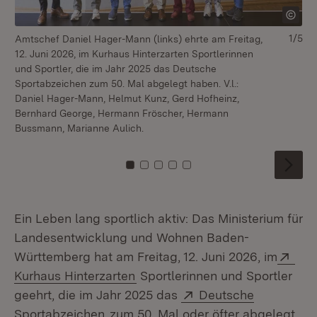
1/5
Amtschef Daniel Hager-Mann (links) ehrte am Freitag,
Am
12. Juni 2026, im Kurhaus Hinterzarten Sportlerinnen
Fr
und Sportler, die im Jahr 2025 das Deutsche
Sp
Sportabzeichen zum 50. Mal abgelegt haben. V.l.:
De
Daniel Hager-Mann, Helmut Kunz, Gerd Hofheinz,
V.
Bernhard George, Hermann Fröscher, Hermann
Ro
Bussmann, Marianne Aulich.
Ha
Zu Kachel: 0
Zu Kachel: 1
Zu Kachel: 2
Zu Kachel: 3
Zu Kachel: 4
Ein Leben lang sportlich aktiv: Das Ministerium für
Landesentwicklung und Wohnen Baden-
Ext
Württemberg hat am Freitag, 12. Juni 2026, im
(Öffnet in neuem Fenster)
Kurhaus Hinterzarten
Sportlerinnen und Sportler
Extern:
geehrt, die im Jahr 2025 das
Deutsche
(Öffnet in neuem Fenster)
Sportabzeichen
zum 50. Mal oder öfter abgelegt