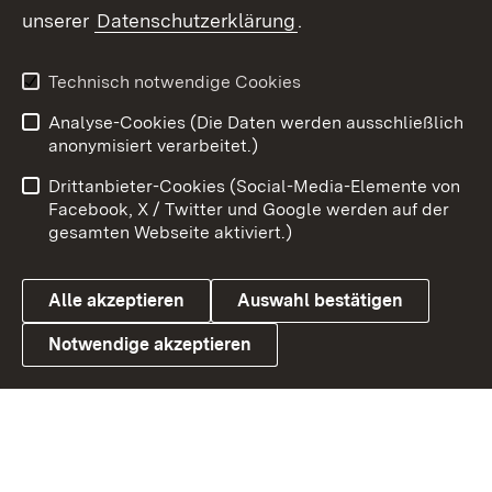
unserer
Datenschutzerklärung
.
X / Twitter
Youtube
Technisch notwendige Cookies
Analyse-Cookies (Die Daten werden ausschließlich
Zum 
anonymisiert verarbeitet.)
Impressum
Kontakt
Drittanbieter-Cookies (Social-Media-Elemente von
Benutzungshinweise
Barrierefreiheit
Facebook, X / Twitter und Google werden auf der
gesamten Webseite aktiviert.)
Datenschutz
Cookies
Alle akzeptieren
Auswahl bestätigen
Notwendige akzeptieren
Link zum Landesportal