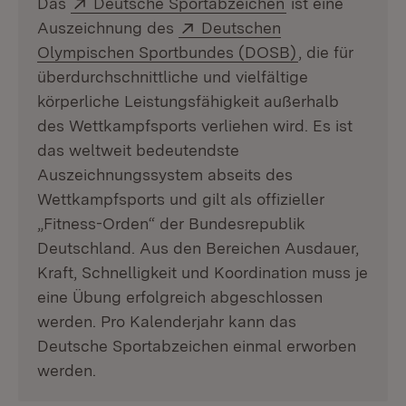
Extern:
(Öffnet in neue
Das
Deutsche Sportabzeichen
ist eine
Extern:
Auszeichnung des
Deutschen
(Öffnet in neu
Olympischen Sportbundes (DOSB)
, die für
überdurchschnittliche und vielfältige
körperliche Leistungsfähigkeit außerhalb
des Wettkampfsports verliehen wird. Es ist
das weltweit bedeutendste
Auszeichnungssystem abseits des
Wettkampfsports und gilt als offizieller
„Fitness-Orden“ der Bundesrepublik
Deutschland. Aus den Bereichen Ausdauer,
Kraft, Schnelligkeit und Koordination muss je
eine Übung erfolgreich abgeschlossen
werden. Pro Kalenderjahr kann das
Deutsche Sportabzeichen einmal erworben
werden.