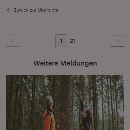
Zurück zur Übersicht
Zur Seite
1
Zur letzten Seite
21
Zurück
Weiter
Weitere Meldungen