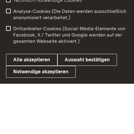
Technisch notwendige Cookies
Analyse-Cookies (Die Daten werden ausschließlich
Zum 
anonymisiert verarbeitet.)
Impressum
Kontakt
Drittanbieter-Cookies (Social-Media-Elemente von
Benutzungshinweise
Barrierefreiheit
Facebook, X / Twitter und Google werden auf der
gesamten Webseite aktiviert.)
Datenschutz
Cookies
Alle akzeptieren
Auswahl bestätigen
Notwendige akzeptieren
Link zum Landesportal