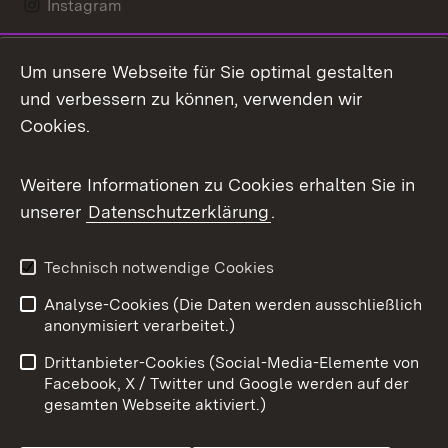
Instagram
LinkedIn
Um unsere Webseite für Sie optimal gestalten
Mastodon
und verbessern zu können, verwenden wir
Cookies.
Messenger
Social Wall
Weitere Informationen zu Cookies erhalten Sie in
unserer
Datenschutzerklärung
.
X / Twitter
Youtube
Technisch notwendige Cookies
Analyse-Cookies (Die Daten werden ausschließlich
Zum 
anonymisiert verarbeitet.)
Impressum
Kontakt
Drittanbieter-Cookies (Social-Media-Elemente von
Benutzungshinweise
Barrierefreiheit
Facebook, X / Twitter und Google werden auf der
gesamten Webseite aktiviert.)
Datenschutz
Cookies