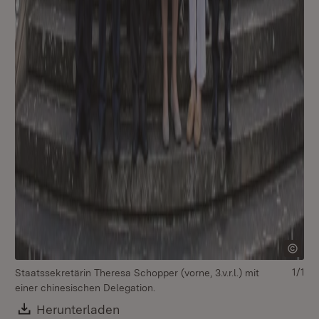
1/1
Staatssekretärin Theresa Schopper (vorne, 3.v.r.l.) mit
einer chinesischen Delegation.
Download:
Herunterladen
(Öffnet in neuem Fenster)