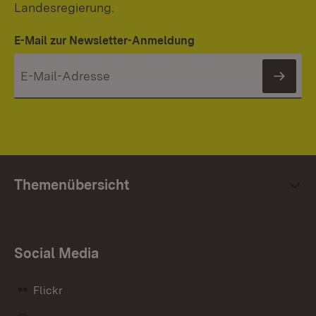
Landesregierung.
E-Mail zur Newsletter-Anmeldung
News
Themenübersicht
Social Media
Flickr