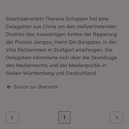
Staatssekretärin Theresa Schopper hat eine
Delegation aus China um den stellvertretenden
Direktor des Auswärtigen Amtes der Regierung
der Provinz Jiangsu, Herrn Qin Bangqiao, in der
Villa Reitzenstein in Stuttgart empfangen. Die
Delegation informierte sich über die Grundzüge
des Medienrechts und der Medienpolitik in
Baden-Württemberg und Deutschland.
Zurück zur Übersicht
Zur letzten Seite
1
Zurück
Weiter