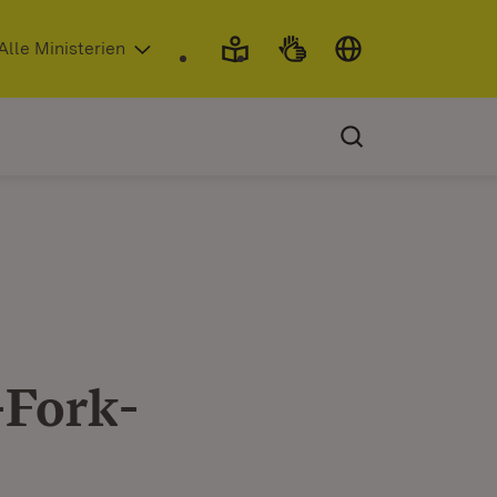
 in neuem Fenster)
Alle Ministerien
-Fork-