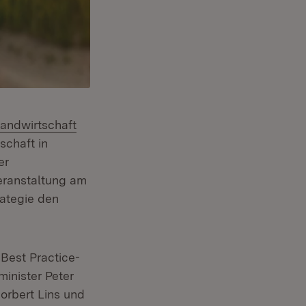
Landwirtschaft
schaft in
er
eranstaltung am
rategie den
 Best Practice-
minister Peter
orbert Lins und