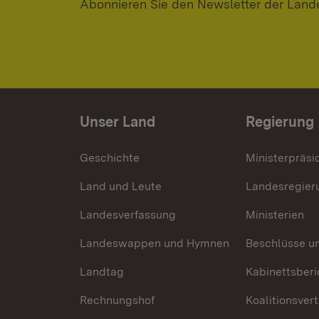
Abonnieren Sie den Newsletter der Land
Unser Land
Regierung
Geschichte
Ministerpräsi
Land und Leute
Landesregier
Landesverfassung
Ministerien
Landeswappen und Hymnen
Beschlüsse u
Landtag
Kabinettsberi
Rechnungshof
Koalitionsver