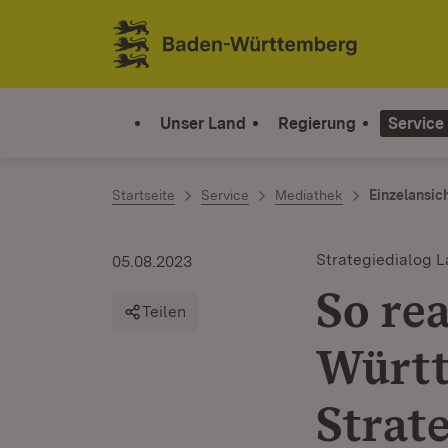
Zum Inhalt springen
Link zur Startseite
Unser Land
Regierung
Service
Startseite
Service
Mediathek
Einzelansic
Strategiedialog L
05.08.2023
So rea
Teilen
Württ
Strat