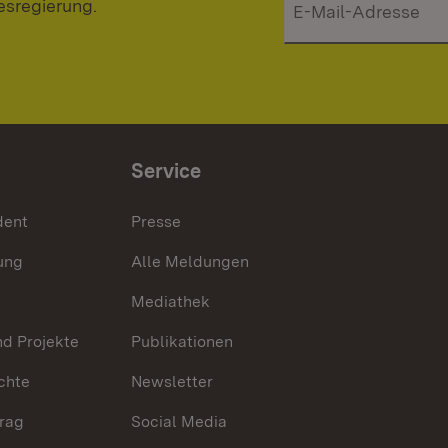
esregierung.
Service
dent
Presse
ung
Alle Meldungen
Mediathek
nd Projekte
Publikationen
chte
Newsletter
trag
Social Media