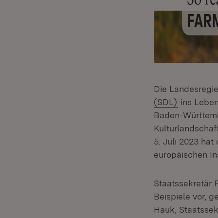
Die Landesregi
(Öffnet in
(SDL)
ins Leben 
Baden-Württembe
Kulturlandschaf
5. Juli 2023 ha
europäischen In
Staatssekretär F
Beispiele vor, g
Hauk, Staatssek