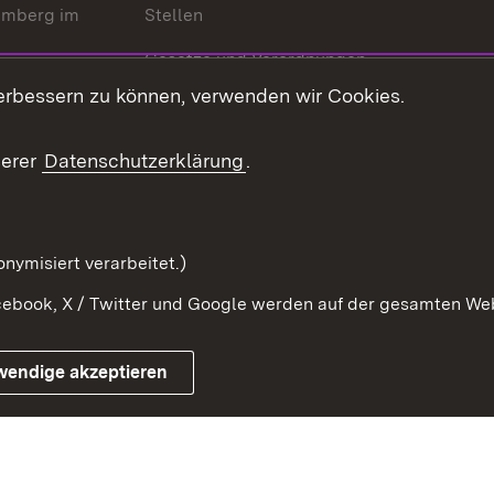
emberg im
Stellen
Gesetze und Verordnungen
 der Welt
erbessern zu können, verwenden wir Cookies.
Gesetzblatt
Ansprechpartner
serer
Datenschutzerklärung
.
Kontaktformular
Serviceportal
nymisiert verarbeitet.)
ebook, X / Twitter und Google werden auf der gesamten Webs
Impressum
Kontakt
Benutzungshinwe
wendige akzeptieren