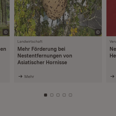
Landwirtschaft
Ver
nen
Mehr Förderung bei
Ne
Nestentfernungen von
He
Asiatischer Hornisse
Mehr
Zu Kachel: 0
Zu Kachel: 3
Zu Kachel: 6
Zu Kachel: 9
Zu Kachel: 12