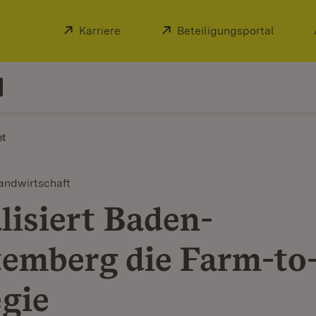
Extern:
Karriere
(Öffnet in neuem Fenster)
Extern:
Beteiligungsportal
(Öffnet
ht
andwirtschaft
lisiert Baden-
emberg die Farm-to
egie