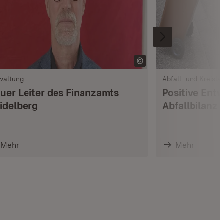
waltung
Abfall- und Kreisl
uer Leiter des Finanzamts
Positive Ent
idelberg
Abfallbilanz
Mehr
Mehr