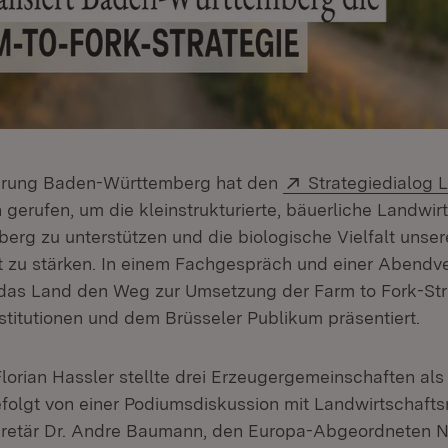
Extern:
erung Baden-Württemberg hat den
Strategiedialog 
 neuem Fenster)
gerufen, um die kleinstrukturierte, bäuerliche Landwirt
rg zu unterstützen und die biologische Vielfalt unser
t zu stärken. In einem Fachgespräch und einer Abendv
t das Land den Weg zur Umsetzung der Farm to Fork-St
stitutionen und dem Brüsseler Publikum präsentiert.
lorian Hassler stellte drei Erzeugergemeinschaften als
efolgt von einer Podiumsdiskussion mit Landwirtschafts
retär Dr. Andre Baumann, den Europa-Abgeordneten N