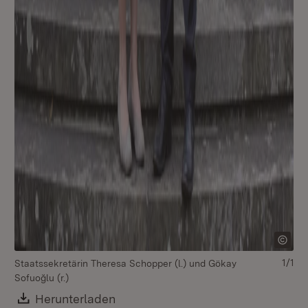
1/1
Staatssekretärin Theresa Schopper (l.) und Gökay
Sofuoğlu (r.)
Download:
Herunterladen
(Öffnet in neuem Fenster)