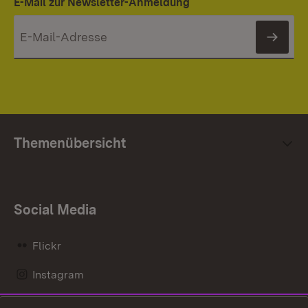
E-Mail zur Newsletter-Anmeldung
News
Themenübersicht
Social Media
Flickr
Instagram
LinkedIn