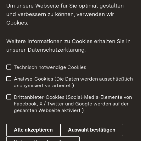
Um unsere Webseite für Sie optimal gestalten
Mastodon
und verbessern zu können, verwenden wir
Cookies.
Messenger
Social Wall
Weitere Informationen zu Cookies erhalten Sie in
unserer
Datenschutzerklärung
.
X / Twitter
Youtube
Technisch notwendige Cookies
Analyse-Cookies (Die Daten werden ausschließlich
Zum 
anonymisiert verarbeitet.)
Impressum
Kontakt
Drittanbieter-Cookies (Social-Media-Elemente von
Benutzungshinweise
Barrierefreiheit
Facebook, X / Twitter und Google werden auf der
gesamten Webseite aktiviert.)
Datenschutz
Cookies
Alle akzeptieren
Auswahl bestätigen