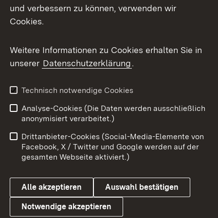
Mastodon
und verbessern zu können, verwenden wir
Cookies.
Messenger
Social Wall
Weitere Informationen zu Cookies erhalten Sie in
unserer
Datenschutzerklärung
.
X / Twitter
Youtube
Technisch notwendige Cookies
Analyse-Cookies (Die Daten werden ausschließlich
Zum 
anonymisiert verarbeitet.)
Impressum
Kontakt
Drittanbieter-Cookies (Social-Media-Elemente von
Benutzungshinweise
Barrierefreiheit
Facebook, X / Twitter und Google werden auf der
gesamten Webseite aktiviert.)
Datenschutz
Cookies
Alle akzeptieren
Auswahl bestätigen
Notwendige akzeptieren
Link zum Landesportal