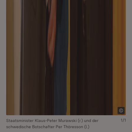
1/1
Staatsminister Klaus-Peter Murawski (r.) und der
schwedische Botschafter Per Thöresson (l.)