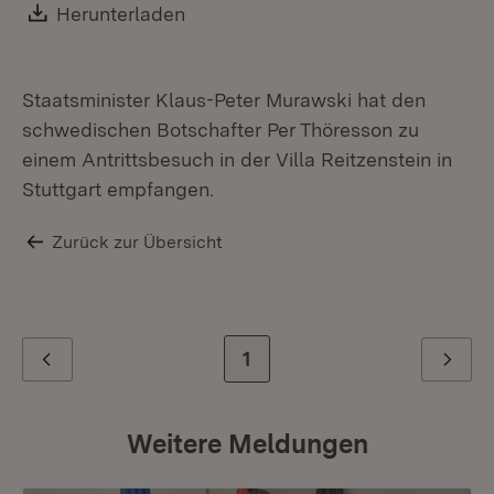
Download:
Herunterladen
(Öffnet in neuem Fenster)
Staatsminister Klaus-Peter Murawski hat den
schwedischen Botschafter Per Thöresson zu
einem Antrittsbesuch in der Villa Reitzenstein in
Stuttgart empfangen.
Zurück zur Übersicht
Zur letzten Seite
1
Zurück
Weiter
Weitere Meldungen