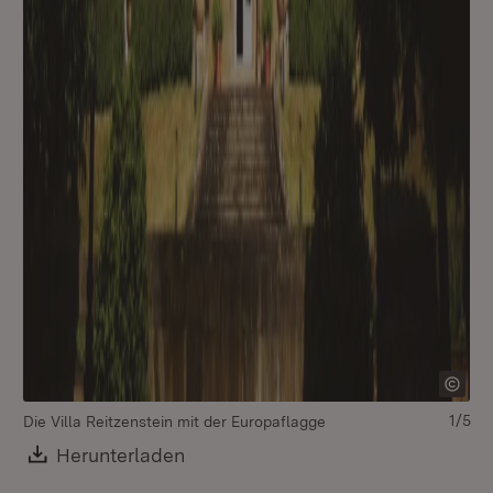
1/5
Die Villa Reitzenstein mit der Europaflagge
Di
Download:
Herunterladen
(Öffnet in neuem Fenster)