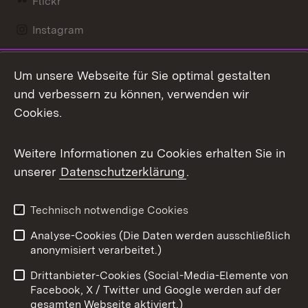
Flickr
Instagram
LinkedIn
Um unsere Webseite für Sie optimal gestalten
Mastodon
und verbessern zu können, verwenden wir
Cookies.
Messenger
Social Wall
Weitere Informationen zu Cookies erhalten Sie in
unserer
Datenschutzerklärung
.
X / Twitter
Youtube
Technisch notwendige Cookies
Analyse-Cookies (Die Daten werden ausschließlich
Zum 
anonymisiert verarbeitet.)
Impressum
Kontakt
Drittanbieter-Cookies (Social-Media-Elemente von
Benutzungshinweise
Barrierefreiheit
Facebook, X / Twitter und Google werden auf der
gesamten Webseite aktiviert.)
Datenschutz
Cookies