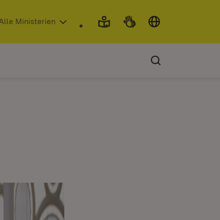
 in neuem Fenster)
Alle Ministerien