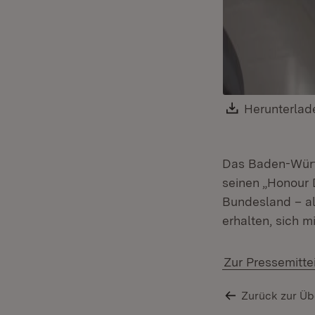
Download:
Herunterlad
Das Baden-Würt
seinen „Honour 
Bundesland – al
erhalten, sich m
Zur Pressemitte
Zurück zur Üb