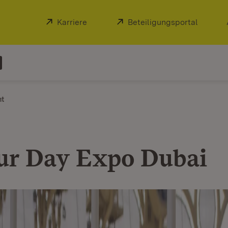
Extern:
Karriere
(Öffnet in neuem Fenster)
Extern:
Beteiligungsportal
(Öffnet
ht
r Day Expo Dubai