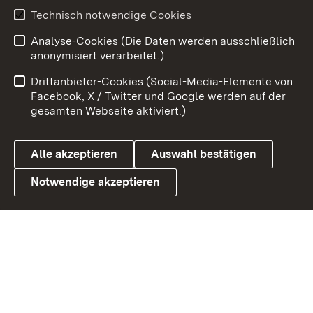
Youtube
Technisch notwendige Cookies
Analyse-Cookies (Die Daten werden ausschließlich
Zum 
anonymisiert verarbeitet.)
Impressum
Kontakt
Drittanbieter-Cookies (Social-Media-Elemente von
Benutzungshinweise
Barrierefreiheit
Facebook, X / Twitter und Google werden auf der
gesamten Webseite aktiviert.)
Datenschutz
Cookies
Alle akzeptieren
Auswahl bestätigen
Notwendige akzeptieren
Link zum Landesportal