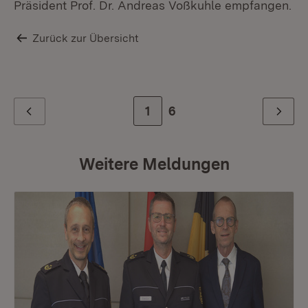
Präsident Prof. Dr. Andreas Voßkuhle empfangen.
Zurück zur Übersicht
Zur Seite
1
Zur letzten Seite
6
Zurück
Weiter
Weitere Meldungen