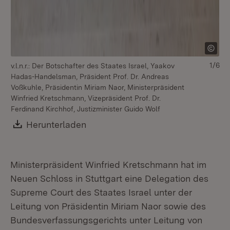
1/6
v.l.n.r.: Der Botschafter des Staates Israel, Yaakov
Hadas-Handelsman, Präsident Prof. Dr. Andreas
Voßkuhle, Präsidentin Miriam Naor, Ministerpräsident
Winfried Kretschmann, Vizepräsident Prof. Dr.
Ferdinand Kirchhof, Justizminister Guido Wolf
Download:
Herunterladen
(Öffnet in neuem Fenster)
Ministerpräsident Winfried Kretschmann hat im
Neuen Schloss in Stuttgart eine Delegation des
Supreme Court des Staates Israel unter der
Leitung von Präsidentin Miriam Naor sowie des
Bundesverfassungsgerichts unter Leitung von