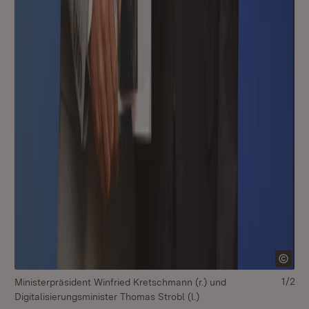
1/2
Ministerpräsident Winfried Kretschmann (r.) und
Di
Digitalisierungsminister Thomas Strobl (l.)