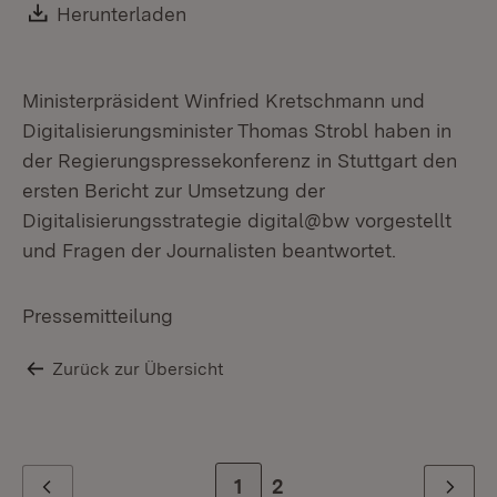
Download:
Herunterladen
(Öffnet in neuem Fenster)
Ministerpräsident Winfried Kretschmann und
Digitalisierungsminister Thomas Strobl haben in
der Regierungspressekonferenz in Stuttgart den
ersten Bericht zur Umsetzung der
Digitalisierungsstrategie digital@bw vorgestellt
und Fragen der Journalisten beantwortet.
Pressemitteilung
Zurück zur Übersicht
Zur Seite
1
Zur letzten Seite
2
Zurück
Weiter