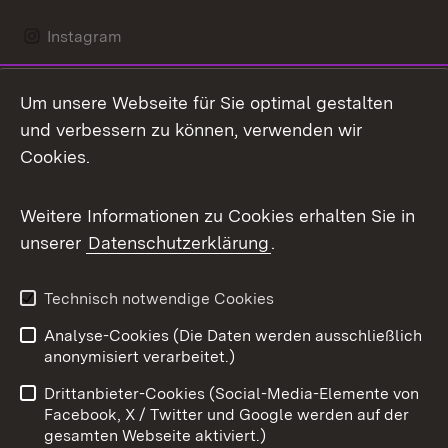
Instagram
LinkedIn
Um unsere Webseite für Sie optimal gestalten
Mastodon
und verbessern zu können, verwenden wir
Cookies.
Messenger
Social Wall
Weitere Informationen zu Cookies erhalten Sie in
unserer
Datenschutzerklärung
.
X / Twitter
Youtube
Technisch notwendige Cookies
Analyse-Cookies (Die Daten werden ausschließlich
Zum 
anonymisiert verarbeitet.)
Impressum
Kontakt
Drittanbieter-Cookies (Social-Media-Elemente von
Benutzungshinweise
Barrierefreiheit
Facebook, X / Twitter und Google werden auf der
gesamten Webseite aktiviert.)
Datenschutz
Cookies