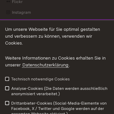
Flickr
Instagram
LinkedIn
Um unsere Webseite für Sie optimal gestalten
Mastodon
und verbessern zu können, verwenden wir
Cookies.
Messenger
Social Wall
Weitere Informationen zu Cookies erhalten Sie in
unserer
Datenschutzerklärung
.
X / Twitter
Youtube
Technisch notwendige Cookies
Analyse-Cookies (Die Daten werden ausschließlich
Zum 
anonymisiert verarbeitet.)
Impressum
Kontakt
Drittanbieter-Cookies (Social-Media-Elemente von
Benutzungshinweise
Barrierefreiheit
Facebook, X / Twitter und Google werden auf der
gesamten Webseite aktiviert.)