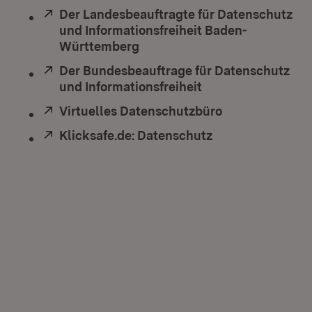
Extern:
Der Landesbeauftragte für Datenschutz
und Informationsfreiheit Baden-
Württemberg
(Öffnet in neuem Fenster)
Extern:
Der Bundesbeauftrage für Datenschutz
und Informationsfreiheit
(Öffnet in neuem F
Extern:
Virtuelles Datenschutzbüro
(Öffnet in neu
Extern:
Klicksafe.de: Datenschutz
(Öffnet in neuem