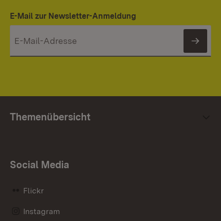
E-Mail zur Newsletter-Anmeldung
News
Themenübersicht
Social Media
Flickr
Instagram