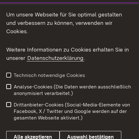
LinkedIn
Um unsere Webseite für Sie optimal gestalten
Mastodon
und verbessern zu können, verwenden wir
Cookies.
Messenger
Social Wall
Weitere Informationen zu Cookies erhalten Sie in
unserer
Datenschutzerklärung
.
X / Twitter
Youtube
Technisch notwendige Cookies
Analyse-Cookies (Die Daten werden ausschließlich
Zum 
anonymisiert verarbeitet.)
Impressum
Kontakt
Drittanbieter-Cookies (Social-Media-Elemente von
Benutzungshinweise
Barrierefreiheit
Facebook, X / Twitter und Google werden auf der
gesamten Webseite aktiviert.)
Datenschutz
Cookies
Alle akzeptieren
Auswahl bestätigen