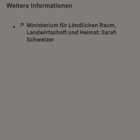
Weitere Informationen
Extern:
Ministerium für Ländlichen Raum,
Landwirtschaft und Heimat: Sarah
Schweizer
(Öffnet in neuem Fenster)