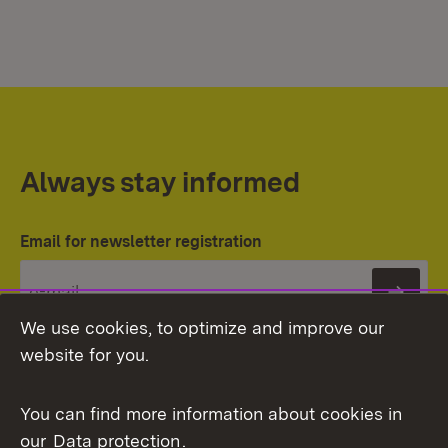
Always stay informed
Email for newsletter registration
Subs
We use cookies, to optimize and improve our
website for you.
You can find more information about cookies in
our
Data protection
.
Topic overview