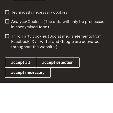
Technically necessary cookies
Analyse-Cookies (The data will only be processed
To t
in anonymised form).
Publishing information
Contact
Third Party cookies (Social media elements from
User information
Data protection
Facebook, X / Twitter and Google are activated
throughout the website.)
Cookies
accept all
accept selection
accept necessary
Link zum Landesportal