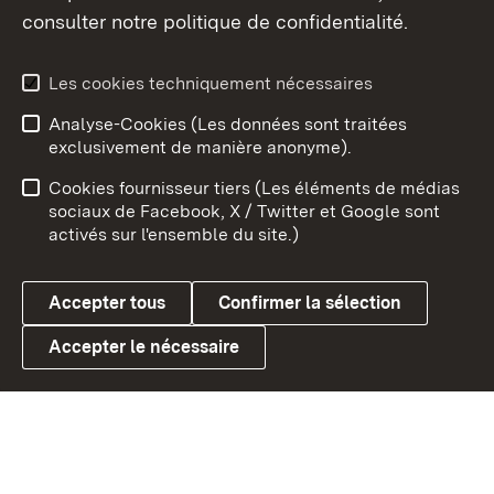
consulter notre politique de confidentialité.
Aperçu des thèmes
Les cookies techniquement nécessaires
Analyse-Cookies (Les données sont traitées
Débu
exclusivement de manière anonyme).
Mentions légales
Contact
Cookies fournisseur tiers (Les éléments de médias
Conseils d'utilisation
Confidentialité
sociaux de Facebook, X / Twitter et Google sont
activés sur l'ensemble du site.)
Cookies
Accepter tous
Confirmer la sélection
Accepter le nécessaire
Link zum Landesportal